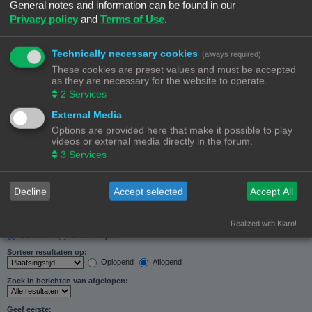
General notes and information can be found in our
Zoeken in forums:
Privacy policy
and
Terms of Use
.
Selecteer het forum of de forums die je wil doorzoeken. Subforums worden automatisch
doorzocht als je “Doorzoek subforums“ hieronder niet uitschakelt.
Technically necessary cookies
(always required)
These cookies are preset values and must be accepted
as they are necessary for the website to operate.
2
Services
External Media
Doorzoek subforums:
Options are provided here that make it possible to play
Ja
Nee
videos or external media directly in the forum.
Zoek in:
3
Services
Alleen berichtonderwerpen en tekst
Alleen tekst
Alleen onderwerptitels
Decline
Accept selected
Accept All
Alleen eerste bericht van onderwerp
Realized with Klaro!
Resultaten weergeven als:
Berichten
Onderwerpen
Sorteer resultaten op:
Oplopend
Aflopend
Zoek in berichten van afgelopen:
Geef eerste: