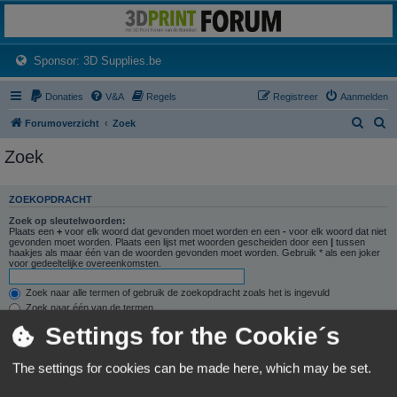
3dprintforum
Het 3D print forum van de Benelux na de sluiting van 3dprintforum.nl
(Opens a new tab)
Sponsor: 3D Supplies.be
Donaties
V&A
Regels
Registreer
Aanmelden
Z
Z
Forumoverzicht
Zoek
o
o
Zoek
e
e
k
k
ZOEKOPDRACHT
Zoek op sleutelwoorden:
Plaats een
+
voor elk woord dat gevonden moet worden en een
-
voor elk woord dat niet
gevonden moet worden. Plaats een lijst met woorden gescheiden door een
|
tussen
haakjes als maar één van de woorden gevonden moet worden. Gebruik * als een joker
voor gedeeltelijke overeenkomsten.
Zoek naar alle termen of gebruik de zoekopdracht zoals het is ingevuld
Zoek naar één van de termen
Settings for the Cookie´s
Zoek naar auteur:
Gebruik * als een joker voor gedeeltelijke overeenkomsten.
The settings for cookies can be made here, which may be set.
ZOEKOPTIES