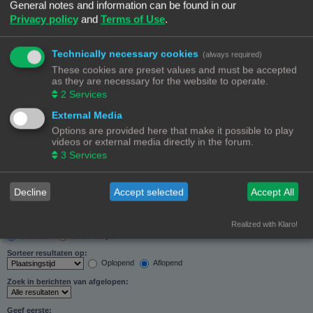
General notes and information can be found in our
Zoeken in forums:
Privacy policy
and
Terms of Use
.
Selecteer het forum of de forums die je wil doorzoeken. Subforums worden automatisch
doorzocht als je “Doorzoek subforums“ hieronder niet uitschakelt.
Technically necessary cookies
(always required)
These cookies are preset values and must be accepted
as they are necessary for the website to operate.
2
Services
External Media
Doorzoek subforums:
Options are provided here that make it possible to play
Ja
Nee
videos or external media directly in the forum.
Zoek in:
3
Services
Alleen berichtonderwerpen en tekst
Alleen tekst
Alleen onderwerptitels
Decline
Accept selected
Accept All
Alleen eerste bericht van onderwerp
Realized with Klaro!
Resultaten weergeven als:
Berichten
Onderwerpen
Sorteer resultaten op:
Oplopend
Aflopend
Zoek in berichten van afgelopen:
Geef eerste: