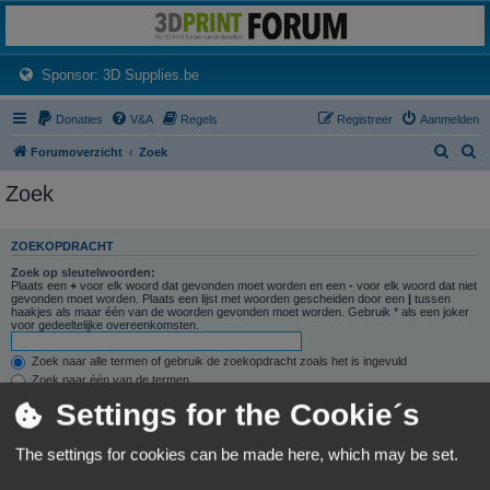
3dprintforum
Het 3D print forum van de Benelux na de sluiting van 3dprintforum.nl
(Opens a new tab)
Sponsor: 3D Supplies.be
Donaties
V&A
Regels
Registreer
Aanmelden
Z
Z
Forumoverzicht
Zoek
o
o
Zoek
e
e
k
k
ZOEKOPDRACHT
Zoek op sleutelwoorden:
Plaats een
+
voor elk woord dat gevonden moet worden en een
-
voor elk woord dat niet
gevonden moet worden. Plaats een lijst met woorden gescheiden door een
|
tussen
haakjes als maar één van de woorden gevonden moet worden. Gebruik * als een joker
voor gedeeltelijke overeenkomsten.
Zoek naar alle termen of gebruik de zoekopdracht zoals het is ingevuld
Zoek naar één van de termen
Settings for the Cookie´s
Zoek naar auteur:
Gebruik * als een joker voor gedeeltelijke overeenkomsten.
The settings for cookies can be made here, which may be set.
ZOEKOPTIES