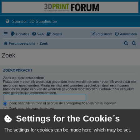
3dprintforum
Het 3D print forum van de Benelux na de sluiting van 3dprintforum.nl
(Opens a new tab)
Sponsor: 3D Supplies.be
Donaties
V&A
Regels
Registreer
Aanmelden
Z
Z
Forumoverzicht
Zoek
o
o
Zoek
e
e
k
k
ZOEKOPDRACHT
Zoek op sleutelwoorden:
Plaats een
+
voor elk woord dat gevonden moet worden en een
-
voor elk woord dat niet
gevonden moet worden. Plaats een lijst met woorden gescheiden door een
|
tussen
haakjes als maar één van de woorden gevonden moet worden. Gebruik * als een joker
voor gedeeltelijke overeenkomsten.
Zoek naar alle termen of gebruik de zoekopdracht zoals het is ingevuld
Zoek naar één van de termen
Settings for the Cookie´s
Zoek naar auteur:
Gebruik * als een joker voor gedeeltelijke overeenkomsten.
The settings for cookies can be made here, which may be set.
ZOEKOPTIES