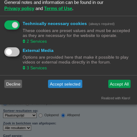
General notes and information can be found in our
Zoeken in forums:
Privacy policy
and
Terms of Use
.
Selecteer het forum of de forums die je wil doorzoeken. Subforums worden automatisch
doorzocht als je “Doorzoek subforums“ hieronder niet uitschakelt.
Technically necessary cookies
(always required)
These cookies are preset values and must be accepted
as they are necessary for the website to operate.
2
Services
External Media
Doorzoek subforums:
Options are provided here that make it possible to play
Ja
Nee
videos or external media directly in the forum.
Zoek in:
3
Services
Alleen berichtonderwerpen en tekst
Alleen tekst
Alleen onderwerptitels
Decline
Accept selected
Accept All
Alleen eerste bericht van onderwerp
Realized with Klaro!
Resultaten weergeven als:
Berichten
Onderwerpen
Sorteer resultaten op:
Oplopend
Aflopend
Zoek in berichten van afgelopen:
Geef eerste: