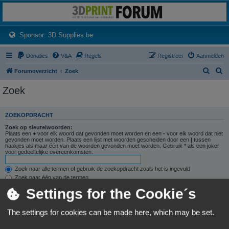
3dprintforum
Het 3D print forum van de Benelux na de sluiting van 3dprintforum.nl
(Opens a new tab)
Sponsor: 3D Supplies.be
Donaties
V&A
Regels
Registreer
Aanmelden
Z
Z
Forumoverzicht
Zoek
o
o
Zoek
e
e
k
k
ZOEKOPDRACHT
Zoek op sleutelwoorden:
Plaats een
+
voor elk woord dat gevonden moet worden en een
-
voor elk woord dat niet
gevonden moet worden. Plaats een lijst met woorden gescheiden door een
|
tussen
haakjes als maar één van de woorden gevonden moet worden. Gebruik * als een joker
voor gedeeltelijke overeenkomsten.
Zoek naar alle termen of gebruik de zoekopdracht zoals het is ingevuld
Zoek naar één van de termen
Settings for the Cookie´s
Zoek naar auteur:
Gebruik * als een joker voor gedeeltelijke overeenkomsten.
The settings for cookies can be made here, which may be set.
ZOEKOPTIES