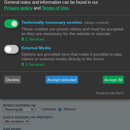
General notes and information can be found in our
Zoeken in forums:
Privacy policy
and
Terms of Use
.
Selecteer het forum of de forums die je wil doorzoeken. Subforums worden automatisch
doorzocht als je “Doorzoek subforums“ hieronder niet uitschakelt.
Technically necessary cookies
(always required)
These cookies are preset values and must be accepted
as they are necessary for the website to operate.
2
Services
External Media
Doorzoek subforums:
Options are provided here that make it possible to play
Ja
Nee
videos or external media directly in the forum.
Zoek in:
3
Services
Alleen berichtonderwerpen en tekst
Alleen tekst
Alleen onderwerptitels
Decline
Accept selected
Accept All
Alleen eerste bericht van onderwerp
Realized with Klaro!
Resultaten weergeven als:
Berichten
Onderwerpen
Sorteer resultaten op:
Oplopend
Aflopend
Zoek in berichten van afgelopen:
Geef eerste: