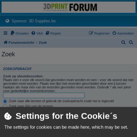
3dprintforum
Het 3D print forum van de Benelux na de sluiting van 3dprintforum.nl
(Opens a new tab)
Sponsor: 3D Supplies.be
Donaties
V&A
Regels
Registreer
Aanmelden
Z
Z
Forumoverzicht
Zoek
o
o
Zoek
e
e
k
k
ZOEKOPDRACHT
Zoek op sleutelwoorden:
Plaats een
+
voor elk woord dat gevonden moet worden en een
-
voor elk woord dat niet
gevonden moet worden. Plaats een lijst met woorden gescheiden door een
|
tussen
haakjes als maar één van de woorden gevonden moet worden. Gebruik * als een joker
voor gedeeltelijke overeenkomsten.
Zoek naar alle termen of gebruik de zoekopdracht zoals het is ingevuld
Zoek naar één van de termen
Settings for the Cookie´s
Zoek naar auteur:
Gebruik * als een joker voor gedeeltelijke overeenkomsten.
The settings for cookies can be made here, which may be set.
ZOEKOPTIES