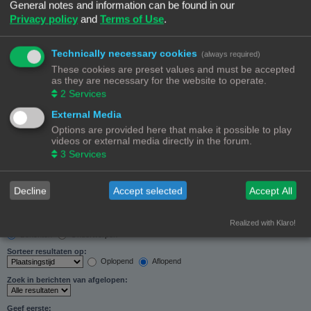
General notes and information can be found in our
Zoeken in forums:
Privacy policy
and
Terms of Use
.
Selecteer het forum of de forums die je wil doorzoeken. Subforums worden automatisch
doorzocht als je “Doorzoek subforums“ hieronder niet uitschakelt.
Technically necessary cookies
(always required)
These cookies are preset values and must be accepted
as they are necessary for the website to operate.
2
Services
External Media
Doorzoek subforums:
Options are provided here that make it possible to play
Ja
Nee
videos or external media directly in the forum.
Zoek in:
3
Services
Alleen berichtonderwerpen en tekst
Alleen tekst
Alleen onderwerptitels
Decline
Accept selected
Accept All
Alleen eerste bericht van onderwerp
Realized with Klaro!
Resultaten weergeven als:
Berichten
Onderwerpen
Sorteer resultaten op:
Oplopend
Aflopend
Zoek in berichten van afgelopen:
Geef eerste: