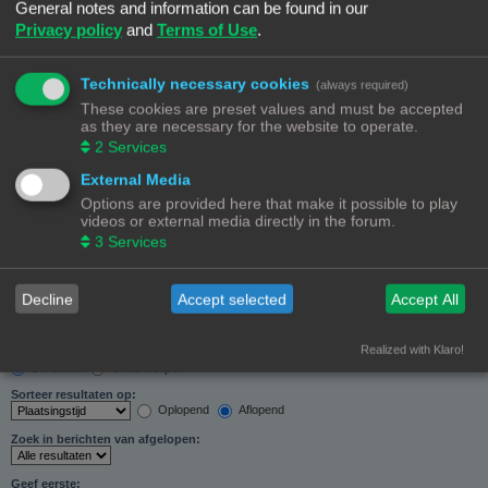
General notes and information can be found in our
Zoeken in forums:
Privacy policy
and
Terms of Use
.
Selecteer het forum of de forums die je wil doorzoeken. Subforums worden automatisch
doorzocht als je “Doorzoek subforums“ hieronder niet uitschakelt.
Technically necessary cookies
(always required)
These cookies are preset values and must be accepted
as they are necessary for the website to operate.
2
Services
External Media
Doorzoek subforums:
Options are provided here that make it possible to play
Ja
Nee
videos or external media directly in the forum.
Zoek in:
3
Services
Alleen berichtonderwerpen en tekst
Alleen tekst
Alleen onderwerptitels
Decline
Accept selected
Accept All
Alleen eerste bericht van onderwerp
Realized with Klaro!
Resultaten weergeven als:
Berichten
Onderwerpen
Sorteer resultaten op:
Oplopend
Aflopend
Zoek in berichten van afgelopen:
Geef eerste: