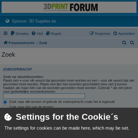
3dprintforum
Het 3D print forum van de Benelux na de sluiting van 3dprintforum.nl
(Opens a new tab)
Sponsor: 3D Supplies.be
Donaties
V&A
Regels
Registreer
Aanmelden
Z
Z
Forumoverzicht
Zoek
o
o
Zoek
e
e
k
k
ZOEKOPDRACHT
Zoek op sleutelwoorden:
Plaats een
+
voor elk woord dat gevonden moet worden en een
-
voor elk woord dat niet
gevonden moet worden. Plaats een lijst met woorden gescheiden door een
|
tussen
haakjes als maar één van de woorden gevonden moet worden. Gebruik * als een joker
voor gedeeltelijke overeenkomsten.
Zoek naar alle termen of gebruik de zoekopdracht zoals het is ingevuld
Zoek naar één van de termen
Settings for the Cookie´s
Zoek naar auteur:
Gebruik * als een joker voor gedeeltelijke overeenkomsten.
The settings for cookies can be made here, which may be set.
ZOEKOPTIES