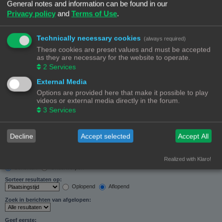
General notes and information can be found in our
Zoeken in forums:
Privacy policy
and
Terms of Use
.
Selecteer het forum of de forums die je wil doorzoeken. Subforums worden automatisch
doorzocht als je “Doorzoek subforums“ hieronder niet uitschakelt.
Technically necessary cookies
(always required)
These cookies are preset values and must be accepted
as they are necessary for the website to operate.
2
Services
External Media
Doorzoek subforums:
Options are provided here that make it possible to play
Ja
Nee
videos or external media directly in the forum.
Zoek in:
3
Services
Alleen berichtonderwerpen en tekst
Alleen tekst
Alleen onderwerptitels
Decline
Accept selected
Accept All
Alleen eerste bericht van onderwerp
Realized with Klaro!
Resultaten weergeven als:
Berichten
Onderwerpen
Sorteer resultaten op:
Oplopend
Aflopend
Zoek in berichten van afgelopen:
Geef eerste: