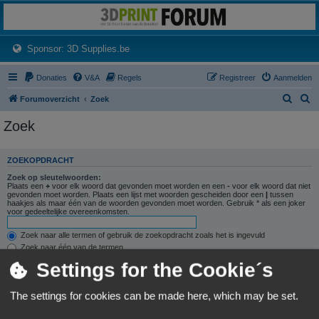
3dprintforum
Het 3D print forum van de Benelux na de sluiting van 3dprintforum.nl
(Opens a new tab)
Sponsor: 3D Supplies.be
Donaties
V&A
Regels
Registreer
Aanmelden
Z
Z
Forumoverzicht
Zoek
o
o
Zoek
e
e
k
k
ZOEKOPDRACHT
Zoek op sleutelwoorden:
Plaats een
+
voor elk woord dat gevonden moet worden en een
-
voor elk woord dat niet
gevonden moet worden. Plaats een lijst met woorden gescheiden door een
|
tussen
haakjes als maar één van de woorden gevonden moet worden. Gebruik * als een joker
voor gedeeltelijke overeenkomsten.
Zoek naar alle termen of gebruik de zoekopdracht zoals het is ingevuld
Zoek naar één van de termen
Settings for the Cookie´s
Zoek naar auteur:
Gebruik * als een joker voor gedeeltelijke overeenkomsten.
The settings for cookies can be made here, which may be set.
ZOEKOPTIES