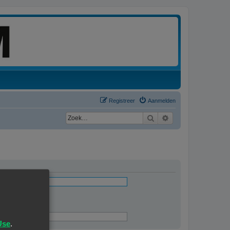
Registreer
Aanmelden
Zoek
Uitgebreid zoeken
ingevuld
Use
.