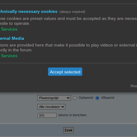
hnically necessary cookies
(always required)
orden automatisch
se cookies are preset values and must be accepted as they are necess
site to operate.
Services
ernal Media
ions are provided here that make it possible to play videos or external
ectly in the forum.
Ja
Nee
Services
Alleen berichtonderwerpen en tekst
Alleen tekst
Alleen onderwerptitels
Accept selected
Alleen eerste bericht van onderwerp
Real
Berichten
Onderwerpen
Oplopend
Aflopend
tekens in berichten