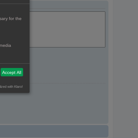
ary for the
 media
Accept All
ized with Klaro!