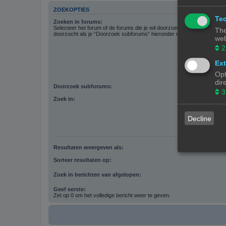
ZOEKOPTIES
Tec
Zoeken in forums:
Selecteer het forum of de forums die je wil doorzoeken. Subforums w
The
doorzocht als je “Doorzoek subforums“ hieronder niet uitschakelt.
web
2
Ext
Opt
dir
Doorzoek subforums:
3
Zoek in:
Decline
Resultaten weergeven als:
Sorteer resultaten op:
Zoek in berichten van afgelopen:
Geef eerste:
Zet op 0 om het volledige bericht weer te geven.