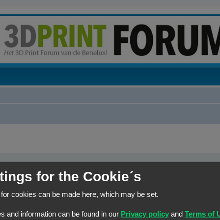
tings for the Cookie´s
elk woord dat niet
Zoek naar alle termen of gebruik de zoekopdracht zoals het is 
r een
|
tussen haakjes
n joker voor
Zoek naar één van de termen
 for cookies can be made here, which may be set.
s and information can be found in our
Privacy policy
and
Terms of 