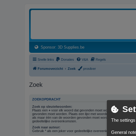
3dprintforum
Het 3D print forum van de Benelux na de sluiting van 3dprintforum.nl
(Opens a new tab)
Sponsor: 3D Supplies.be
Snelle links
Donaties
V&A
Regels
Forumoverzicht
Zoek
prosilver
Zoek
ZOEKOPDRACHT
Set
Zoek op sleutelwoorden:
Plaats een
+
voor elk woord dat gevonden moet worden en een
-
voor 
gevonden moet worden. Plaats een lijst met woorden gescheiden doo
als maar één van de woorden gevonden moet worden. Gebruik * als ee
The settings
gedeeltelijke overeenkomsten.
Zoek naar auteur:
Gebruik * als een joker voor gedeeltelijke overeenkomsten.
General note