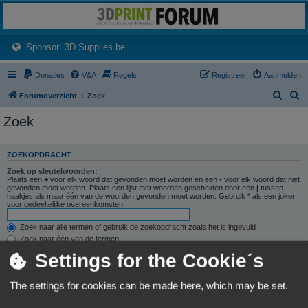
3dprintforum
Het 3D print forum van de Benelux na de sluiting van 3dprintforum.nl
(Opens a new tab)
Sponsor: 3D Supplies.be
Donaties
V&A
Regels
Registreer
Aanmelden
Z
Z
Forumoverzicht
Zoek
o
o
Zoek
e
e
k
k
ZOEKOPDRACHT
Zoek op sleutelwoorden:
Plaats een
+
voor elk woord dat gevonden moet worden en een
-
voor elk woord dat niet
gevonden moet worden. Plaats een lijst met woorden gescheiden door een
|
tussen
haakjes als maar één van de woorden gevonden moet worden. Gebruik * als een joker
voor gedeeltelijke overeenkomsten.
Zoek naar alle termen of gebruik de zoekopdracht zoals het is ingevuld
Zoek naar één van de termen
Settings for the Cookie´s
Zoek naar auteur:
Gebruik * als een joker voor gedeeltelijke overeenkomsten.
The settings for cookies can be made here, which may be set.
ZOEKOPTIES