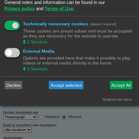
General notes and information can be found in our
Zoeken in forums:
Privacy policy
and
Terms of Use
.
Selecteer het forum of de forums die je wil doorzoeken. Subforums worden automatisch
doorzocht als je “Doorzoek subforums“ hieronder niet uitschakelt.
Technically necessary cookies
(always required)
These cookies are preset values and must be accepted
as they are necessary for the website to operate.
2
Services
External Media
Doorzoek subforums:
Options are provided here that make it possible to play
Ja
Nee
videos or external media directly in the forum.
Zoek in:
3
Services
Alleen berichtonderwerpen en tekst
Alleen tekst
Alleen onderwerptitels
Decline
Accept selected
Accept All
Alleen eerste bericht van onderwerp
Realized with Klaro!
Resultaten weergeven als:
Berichten
Onderwerpen
Sorteer resultaten op:
Oplopend
Aflopend
Zoek in berichten van afgelopen:
Geef eerste: