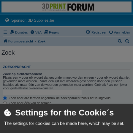
3dprintforum
Het 3D print forum van de Benelux na de sluiting van 3dprintforum.nl
(Opens a new tab)
Sponsor: 3D Supplies.be
Donaties
V&A
Regels
Registreer
Aanmelden
Z
Z
Forumoverzicht
Zoek
o
o
Zoek
e
e
k
k
ZOEKOPDRACHT
Zoek op sleutelwoorden:
Plaats een
+
voor elk woord dat gevonden moet worden en een
-
voor elk woord dat niet
gevonden moet worden. Plaats een lijst met woorden gescheiden door een
|
tussen
haakjes als maar één van de woorden gevonden moet worden. Gebruik * als een joker
voor gedeeltelijke overeenkomsten.
Zoek naar alle termen of gebruik de zoekopdracht zoals het is ingevuld
Zoek naar één van de termen
Settings for the Cookie´s
Zoek naar auteur:
Gebruik * als een joker voor gedeeltelijke overeenkomsten.
The settings for cookies can be made here, which may be set.
ZOEKOPTIES