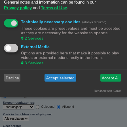
General notes and information can be found in our
Zoeken in forums:
Privacy policy
and
Terms of Use
.
Selecteer het forum of de forums die je wil doorzoeken. Subforums worden automatisch
doorzocht als je “Doorzoek subforums“ hieronder niet uitschakelt.
Technically necessary cookies
(always required)
These cookies are preset values and must be accepted
as they are necessary for the website to operate.
2
Services
External Media
Doorzoek subforums:
Options are provided here that make it possible to play
Ja
Nee
videos or external media directly in the forum.
Zoek in:
3
Services
Alleen berichtonderwerpen en tekst
Alleen tekst
Alleen onderwerptitels
Decline
Accept selected
Accept All
Alleen eerste bericht van onderwerp
Realized with Klaro!
Resultaten weergeven als:
Berichten
Onderwerpen
Sorteer resultaten op:
Oplopend
Aflopend
Zoek in berichten van afgelopen:
Geef eerste: