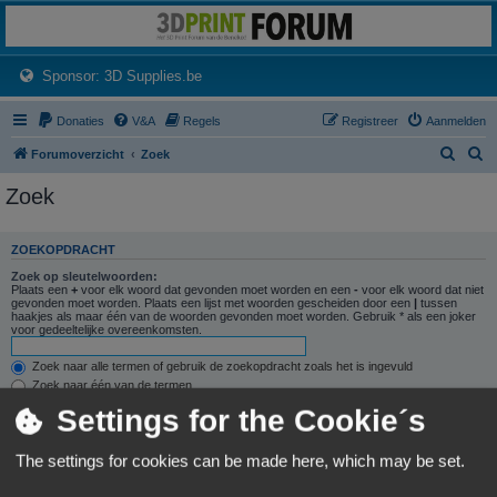
3dprintforum
Het 3D print forum van de Benelux na de sluiting van 3dprintforum.nl
(Opens a new tab)
Sponsor: 3D Supplies.be
Donaties
V&A
Regels
Registreer
Aanmelden
Z
Z
Forumoverzicht
Zoek
o
o
Zoek
e
e
k
k
ZOEKOPDRACHT
Zoek op sleutelwoorden:
Plaats een
+
voor elk woord dat gevonden moet worden en een
-
voor elk woord dat niet
gevonden moet worden. Plaats een lijst met woorden gescheiden door een
|
tussen
haakjes als maar één van de woorden gevonden moet worden. Gebruik * als een joker
voor gedeeltelijke overeenkomsten.
Zoek naar alle termen of gebruik de zoekopdracht zoals het is ingevuld
Zoek naar één van de termen
Settings for the Cookie´s
Zoek naar auteur:
Gebruik * als een joker voor gedeeltelijke overeenkomsten.
The settings for cookies can be made here, which may be set.
ZOEKOPTIES