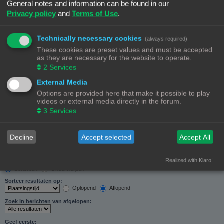
General notes and information can be found in our
Zoeken in forums:
Privacy policy
and
Terms of Use
.
Selecteer het forum of de forums die je wil doorzoeken. Subforums worden automatisch
doorzocht als je “Doorzoek subforums“ hieronder niet uitschakelt.
Technically necessary cookies
(always required)
These cookies are preset values and must be accepted
as they are necessary for the website to operate.
2
Services
External Media
Doorzoek subforums:
Options are provided here that make it possible to play
Ja
Nee
videos or external media directly in the forum.
Zoek in:
3
Services
Alleen berichtonderwerpen en tekst
Alleen tekst
Alleen onderwerptitels
Decline
Accept selected
Accept All
Alleen eerste bericht van onderwerp
Realized with Klaro!
Resultaten weergeven als:
Berichten
Onderwerpen
Sorteer resultaten op:
Oplopend
Aflopend
Zoek in berichten van afgelopen:
Geef eerste: