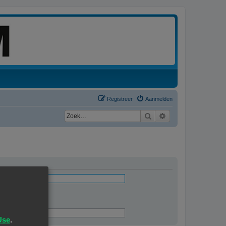
Registreer
Aanmelden
Zoek
Uitgebreid zoeken
ingevuld
Use
.