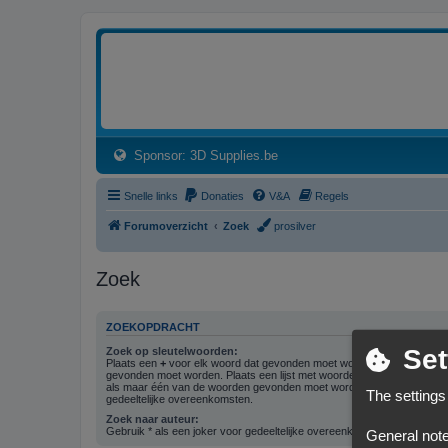
3dprintforum
Het 3D print forum van de Benelux na de sluiting van 3dprintforum.nl
(Opens a new tab)
Sponsor: 3D Supplies.be
Snelle links
Donaties
V&A
Regels
Forumoverzicht
Zoek
prosilver
Zoek
ZOEKOPDRACHT
Set
Zoek op sleutelwoorden:
Plaats een
+
voor elk woord dat gevonden moet worden en een
-
voor 
gevonden moet worden. Plaats een lijst met woorden gescheiden doo
als maar één van de woorden gevonden moet worden. Gebruik * als ee
The settings
gedeeltelijke overeenkomsten.
Zoek naar auteur:
Gebruik * als een joker voor gedeeltelijke overeenkomsten.
General note