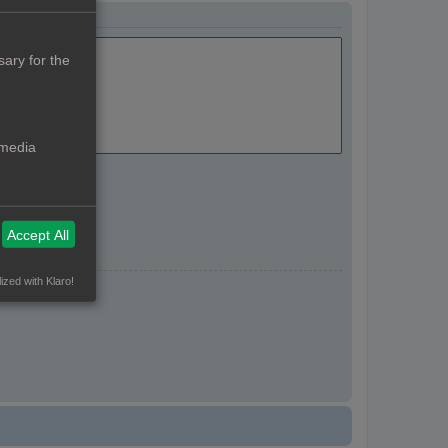
ary for the
 media
Accept All
ized with Klaro!