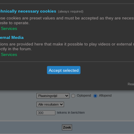
hnically necessary cookies
(always required)
orden automatisch
se cookies are preset values and must be accepted as they are necess
site to operate.
Services
ernal Media
ions are provided here that make it possible to play videos or external
ectly in the forum.
Ja
Nee
Services
Alleen berichtonderwerpen en tekst
Alleen tekst
Alleen onderwerptitels
Accept selected
Alleen eerste bericht van onderwerp
Real
Berichten
Onderwerpen
Oplopend
Aflopend
tekens in berichten