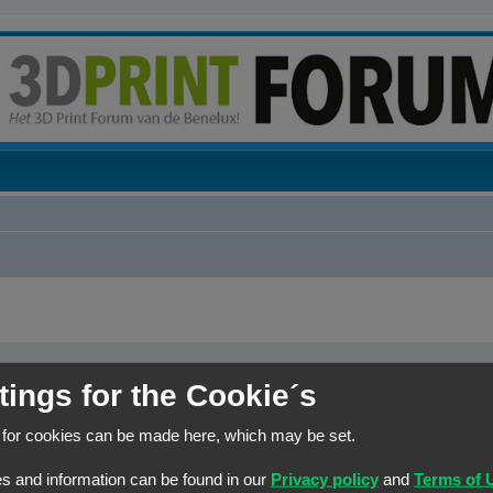
tings for the Cookie´s
elk woord dat niet
Zoek naar alle termen of gebruik de zoekopdracht zoals het is 
r een
|
tussen haakjes
n joker voor
Zoek naar één van de termen
 for cookies can be made here, which may be set.
s and information can be found in our
Privacy policy
and
Terms of 