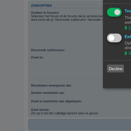
ZOEKOPTIES
Tec
Zoeken in forums:
Selecteer het forum of de forums die je wil doorzoeken. Subforums w
The
doorzocht als je “Doorzoek subforums“ hieronder niet uitschakelt.
web
2
Ext
Opt
dir
Doorzoek subforums:
3
Zoek in:
Decline
Resultaten weergeven als:
Sorteer resultaten op:
Zoek in berichten van afgelopen:
Geef eerste:
Zet op 0 om het volledige bericht weer te geven.