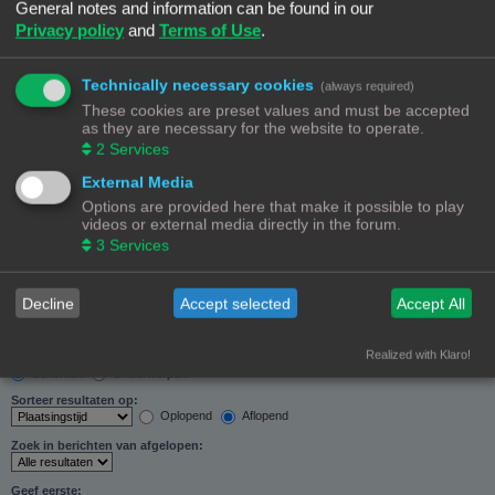
General notes and information can be found in our
Zoeken in forums:
Privacy policy
and
Terms of Use
.
Selecteer het forum of de forums die je wil doorzoeken. Subforums worden automatisch
doorzocht als je “Doorzoek subforums“ hieronder niet uitschakelt.
Technically necessary cookies
(always required)
These cookies are preset values and must be accepted
as they are necessary for the website to operate.
2
Services
External Media
Doorzoek subforums:
Options are provided here that make it possible to play
Ja
Nee
videos or external media directly in the forum.
Zoek in:
3
Services
Alleen berichtonderwerpen en tekst
Alleen tekst
Alleen onderwerptitels
Decline
Accept selected
Accept All
Alleen eerste bericht van onderwerp
Realized with Klaro!
Resultaten weergeven als:
Berichten
Onderwerpen
Sorteer resultaten op:
Oplopend
Aflopend
Zoek in berichten van afgelopen:
Geef eerste: