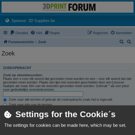
3dprintforum
Het 3D print forum van de Benelux na de sluiting van 3dprintforum.nl
(Opens a new tab)
Sponsor: 3D Supplies.be
Donaties
V&A
Regels
Registreer
Aanmelden
Z
Z
Forumoverzicht
Zoek
o
o
Zoek
e
e
k
k
ZOEKOPDRACHT
Zoek op sleutelwoorden:
Plaats een
+
voor elk woord dat gevonden moet worden en een
-
voor elk woord dat niet
gevonden moet worden. Plaats een lijst met woorden gescheiden door een
|
tussen
haakjes als maar één van de woorden gevonden moet worden. Gebruik * als een joker
voor gedeeltelijke overeenkomsten.
Zoek naar alle termen of gebruik de zoekopdracht zoals het is ingevuld
Zoek naar één van de termen
Settings for the Cookie´s
Zoek naar auteur:
Gebruik * als een joker voor gedeeltelijke overeenkomsten.
The settings for cookies can be made here, which may be set.
ZOEKOPTIES