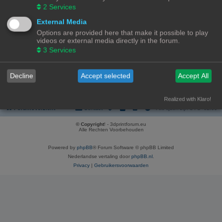
REGISTREER
2
Services
Om je te kunnen aanmelden, moet je geregistreerd zijn. Registratie neemt
External Media
enkele minuten in beslag, maar geeft je extra mogelijkheden. De
Options are provided here that make it possible to play
forumbeheerder kan ook extra permissies toestaan aan geregistreerde
videos or external media directly in the forum.
gebruikers. Lees voor registratie onze gebruiksvoorwaarden en het
bijbehorend beleid. Bekijk ook de regels als je gebruik maakt van het forum.
3
Services
Gebruikersvoorwaarden
|
Privacybeleid
Decline
Accept selected
Accept All
Registreer
Realized with Klaro!
Forumoverzicht
Contact
Alle tijden zijn
UTC+02:00
© Copyright
! - 3dprintforum.eu
Alle Rechten Voorbehouden
Powered by
phpBB
® Forum Software © phpBB Limited
Nederlandse vertaling door
phpBB.nl
.
Privacy
|
Gebruikersvoorwaarden