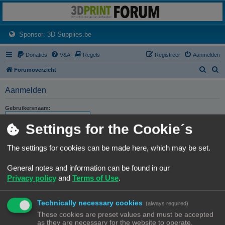
3dprintforum
Het 3D print forum van de Benelux na de sluiting van 3dprintforum.nl
(Opens a new tab)
Sponsor: 3D Supplies.be
Donaties
V&A
Regels
Registreer
Aanmelden
Z
Z
Forumoverzicht
o
o
Aanmelden
e
e
k
k
Gebruikersnaam:
Settings for the Cookie´s
Wachtwoord:
The settings for cookies can be made here, which may be set.
Ik ben mijn wachtwoord vergeten
Stuur activatie-e-mail opnieuw
General notes and information can be found in our
Privacy policy
and
Terms of Use
.
Onthouden
Mij deze sessie niet weergeven in de lijst met online gebruikers
Technically necessary cookies
(always required)
These cookies are preset values and must be accepted
as they are necessary for the website to operate.