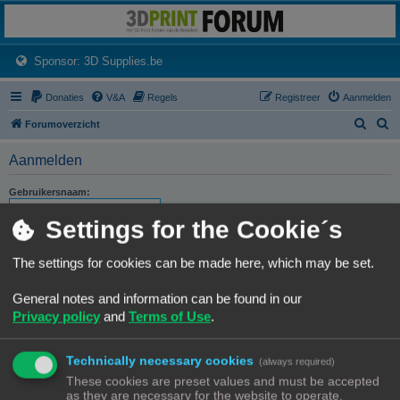
3dprintforum
Het 3D print forum van de Benelux na de sluiting van 3dprintforum.nl
(Opens a new tab)
Sponsor: 3D Supplies.be
Donaties
V&A
Regels
Registreer
Aanmelden
Z
Z
Forumoverzicht
o
o
Aanmelden
e
e
k
k
Gebruikersnaam:
Settings for the Cookie´s
Wachtwoord:
The settings for cookies can be made here, which may be set.
Ik ben mijn wachtwoord vergeten
Stuur activatie-e-mail opnieuw
General notes and information can be found in our
Privacy policy
and
Terms of Use
.
Onthouden
Mij deze sessie niet weergeven in de lijst met online gebruikers
Technically necessary cookies
(always required)
These cookies are preset values and must be accepted
as they are necessary for the website to operate.