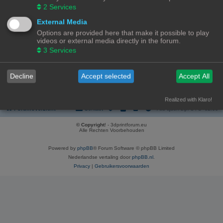
REGISTREER
2
Services
Om je te kunnen aanmelden, moet je geregistreerd zijn. Registratie neemt
External Media
enkele minuten in beslag, maar geeft je extra mogelijkheden. De
Options are provided here that make it possible to play
forumbeheerder kan ook extra permissies toestaan aan geregistreerde
videos or external media directly in the forum.
gebruikers. Lees voor registratie onze gebruiksvoorwaarden en het
bijbehorend beleid. Bekijk ook de regels als je gebruik maakt van het forum.
3
Services
Gebruikersvoorwaarden
|
Privacybeleid
Decline
Accept selected
Accept All
Registreer
Realized with Klaro!
Forumoverzicht
Contact
Alle tijden zijn
UTC+02:00
© Copyright
! - 3dprintforum.eu
Alle Rechten Voorbehouden
Powered by
phpBB
® Forum Software © phpBB Limited
Nederlandse vertaling door
phpBB.nl
.
Privacy
|
Gebruikersvoorwaarden