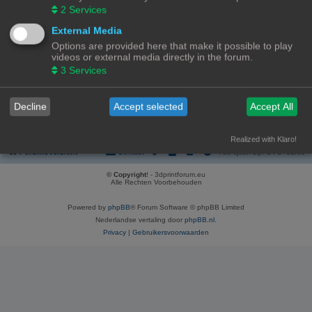
REGISTREER
2
Services
Om je te kunnen aanmelden, moet je geregistreerd zijn. Registratie neemt
External Media
enkele minuten in beslag, maar geeft je extra mogelijkheden. De
Options are provided here that make it possible to play
forumbeheerder kan ook extra permissies toestaan aan geregistreerde
videos or external media directly in the forum.
gebruikers. Lees voor registratie onze gebruiksvoorwaarden en het
bijbehorend beleid. Bekijk ook de regels als je gebruik maakt van het forum.
3
Services
Gebruikersvoorwaarden
|
Privacybeleid
Decline
Accept selected
Accept All
Registreer
Realized with Klaro!
Forumoverzicht
Contact
Alle tijden zijn
UTC+02:00
© Copyright
! - 3dprintforum.eu
Alle Rechten Voorbehouden
Powered by
phpBB
® Forum Software © phpBB Limited
Nederlandse vertaling door
phpBB.nl
.
Privacy
|
Gebruikersvoorwaarden