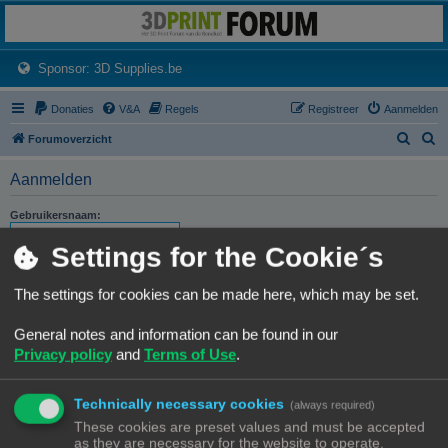
3dprintforum
Het 3D print forum van de Benelux na de sluiting van 3dprintforum.nl
(Opens a new tab)
Sponsor: 3D Supplies.be
Donaties
V&A
Regels
Registreer
Aanmelden
Z
Z
Forumoverzicht
o
o
Aanmelden
e
e
k
k
Gebruikersnaam:
Settings for the Cookie´s
Wachtwoord:
The settings for cookies can be made here, which may be set.
Ik ben mijn wachtwoord vergeten
Stuur activatie-e-mail opnieuw
General notes and information can be found in our
Privacy policy
and
Terms of Use
.
Onthouden
Mij deze sessie niet weergeven in de lijst met online gebruikers
Technically necessary cookies
(always required)
These cookies are preset values and must be accepted
as they are necessary for the website to operate.