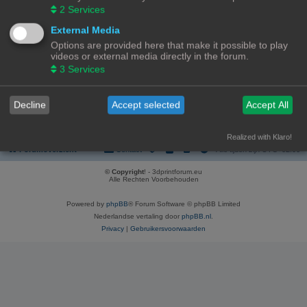
REGISTREER
2
Services
Om je te kunnen aanmelden, moet je geregistreerd zijn. Registratie neemt
External Media
enkele minuten in beslag, maar geeft je extra mogelijkheden. De
Options are provided here that make it possible to play
forumbeheerder kan ook extra permissies toestaan aan geregistreerde
videos or external media directly in the forum.
gebruikers. Lees voor registratie onze gebruiksvoorwaarden en het
bijbehorend beleid. Bekijk ook de regels als je gebruik maakt van het forum.
3
Services
Gebruikersvoorwaarden
|
Privacybeleid
Decline
Accept selected
Accept All
Registreer
Realized with Klaro!
Forumoverzicht
Contact
Alle tijden zijn
UTC+02:00
© Copyright
! - 3dprintforum.eu
Alle Rechten Voorbehouden
Powered by
phpBB
® Forum Software © phpBB Limited
Nederlandse vertaling door
phpBB.nl
.
Privacy
|
Gebruikersvoorwaarden