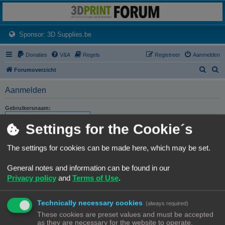
3dprintforum
Het 3D print forum van de Benelux na de sluiting van 3dprintforum.nl
(Opens a new tab)
Sponsor: 3D Supplies.be
Donaties
V&A
Regels
Registreer
Aanmelden
Z
Z
Forumoverzicht
o
o
Aanmelden
e
e
k
k
Gebruikersnaam:
Settings for the Cookie´s
Wachtwoord:
The settings for cookies can be made here, which may be set.
Ik ben mijn wachtwoord vergeten
Stuur activatie-e-mail opnieuw
General notes and information can be found in our
Privacy policy
and
Terms of Use
.
Onthouden
Mij deze sessie niet weergeven in de lijst met online gebruikers
Technically necessary cookies
(always required)
These cookies are preset values and must be accepted
as they are necessary for the website to operate.