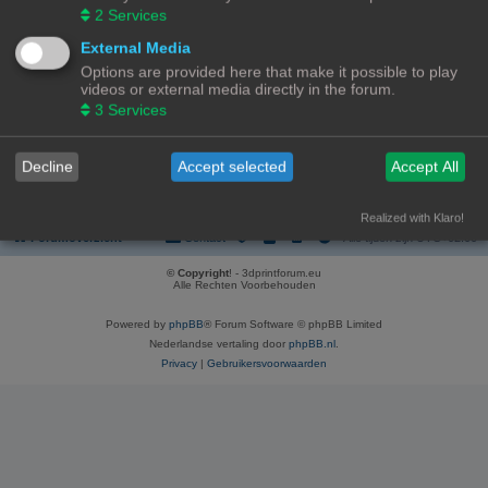
REGISTREER
2
Services
Om je te kunnen aanmelden, moet je geregistreerd zijn. Registratie neemt
External Media
enkele minuten in beslag, maar geeft je extra mogelijkheden. De
Options are provided here that make it possible to play
forumbeheerder kan ook extra permissies toestaan aan geregistreerde
videos or external media directly in the forum.
gebruikers. Lees voor registratie onze gebruiksvoorwaarden en het
bijbehorend beleid. Bekijk ook de regels als je gebruik maakt van het forum.
3
Services
Gebruikersvoorwaarden
|
Privacybeleid
Decline
Accept selected
Accept All
Registreer
Realized with Klaro!
Forumoverzicht
Contact
Alle tijden zijn
UTC+02:00
© Copyright
! - 3dprintforum.eu
Alle Rechten Voorbehouden
Powered by
phpBB
® Forum Software © phpBB Limited
Nederlandse vertaling door
phpBB.nl
.
Privacy
|
Gebruikersvoorwaarden