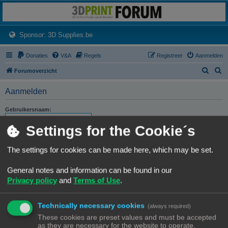
3dprintforum
Het 3D print forum van de Benelux na de sluiting van 3dprintforum.nl
(Opens a new tab)
Sponsor: 3D Supplies.be
Donaties
V&A
Regels
Registreer
Aanmelden
Z
Z
Forumoverzicht
o
o
Aanmelden
e
e
k
k
Gebruikersnaam:
Settings for the Cookie´s
Wachtwoord:
The settings for cookies can be made here, which may be set.
Ik ben mijn wachtwoord vergeten
Stuur activatie-e-mail opnieuw
General notes and information can be found in our
Privacy policy
and
Terms of Use
.
Onthouden
Mij deze sessie niet weergeven in de lijst met online gebruikers
Technically necessary cookies
(always required)
These cookies are preset values and must be accepted
as they are necessary for the website to operate.