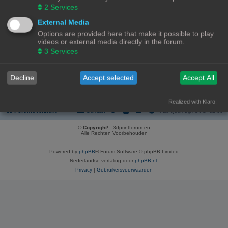
REGISTREER
2
Services
Om je te kunnen aanmelden, moet je geregistreerd zijn. Registratie neemt
External Media
enkele minuten in beslag, maar geeft je extra mogelijkheden. De
Options are provided here that make it possible to play
forumbeheerder kan ook extra permissies toestaan aan geregistreerde
videos or external media directly in the forum.
gebruikers. Lees voor registratie onze gebruiksvoorwaarden en het
bijbehorend beleid. Bekijk ook de regels als je gebruik maakt van het forum.
3
Services
Gebruikersvoorwaarden
|
Privacybeleid
Decline
Accept selected
Accept All
Registreer
Realized with Klaro!
Forumoverzicht
Contact
Alle tijden zijn
UTC+02:00
© Copyright
! - 3dprintforum.eu
Alle Rechten Voorbehouden
Powered by
phpBB
® Forum Software © phpBB Limited
Nederlandse vertaling door
phpBB.nl
.
Privacy
|
Gebruikersvoorwaarden