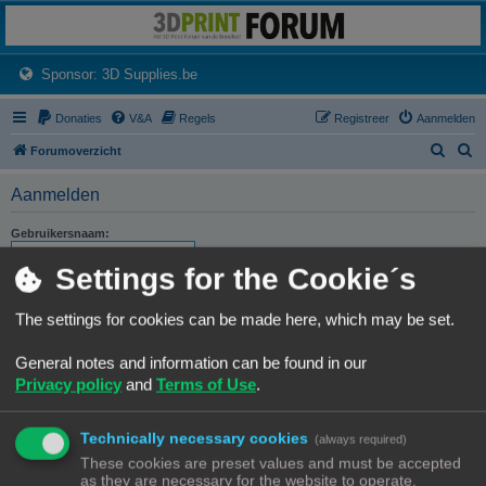
3dprintforum
Het 3D print forum van de Benelux na de sluiting van 3dprintforum.nl
(Opens a new tab)
Sponsor: 3D Supplies.be
Donaties
V&A
Regels
Registreer
Aanmelden
Z
Z
Forumoverzicht
o
o
Aanmelden
e
e
k
k
Gebruikersnaam:
Settings for the Cookie´s
Wachtwoord:
The settings for cookies can be made here, which may be set.
Ik ben mijn wachtwoord vergeten
Stuur activatie-e-mail opnieuw
General notes and information can be found in our
Privacy policy
and
Terms of Use
.
Onthouden
Mij deze sessie niet weergeven in de lijst met online gebruikers
Technically necessary cookies
(always required)
These cookies are preset values and must be accepted
as they are necessary for the website to operate.