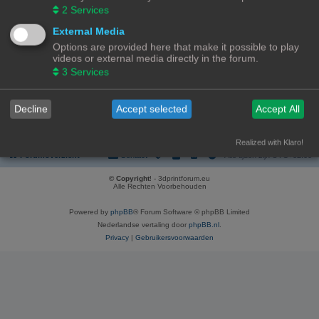
REGISTREER
2
Services
Om je te kunnen aanmelden, moet je geregistreerd zijn. Registratie neemt
External Media
enkele minuten in beslag, maar geeft je extra mogelijkheden. De
Options are provided here that make it possible to play
forumbeheerder kan ook extra permissies toestaan aan geregistreerde
videos or external media directly in the forum.
gebruikers. Lees voor registratie onze gebruiksvoorwaarden en het
bijbehorend beleid. Bekijk ook de regels als je gebruik maakt van het forum.
3
Services
Gebruikersvoorwaarden
|
Privacybeleid
Decline
Accept selected
Accept All
Registreer
Realized with Klaro!
Forumoverzicht
Contact
Alle tijden zijn
UTC+02:00
© Copyright
! - 3dprintforum.eu
Alle Rechten Voorbehouden
Powered by
phpBB
® Forum Software © phpBB Limited
Nederlandse vertaling door
phpBB.nl
.
Privacy
|
Gebruikersvoorwaarden