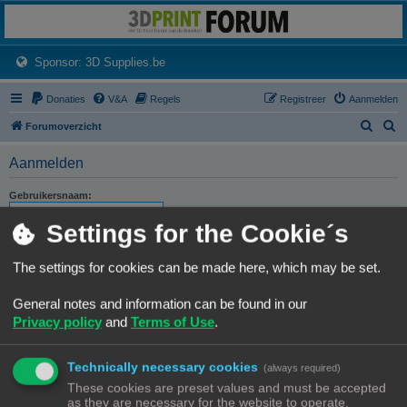
3dprintforum
Het 3D print forum van de Benelux na de sluiting van 3dprintforum.nl
(Opens a new tab)
Sponsor: 3D Supplies.be
Donaties
V&A
Regels
Registreer
Aanmelden
Z
Z
Forumoverzicht
o
o
Aanmelden
e
e
k
k
Gebruikersnaam:
Settings for the Cookie´s
Wachtwoord:
The settings for cookies can be made here, which may be set.
Ik ben mijn wachtwoord vergeten
Stuur activatie-e-mail opnieuw
General notes and information can be found in our
Privacy policy
and
Terms of Use
.
Onthouden
Mij deze sessie niet weergeven in de lijst met online gebruikers
Technically necessary cookies
(always required)
These cookies are preset values and must be accepted
as they are necessary for the website to operate.