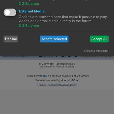
REGISTREER
2
Services
Om je te kunnen aanmelden, moet je geregistreerd zijn. Registratie neemt
External Media
enkele minuten in beslag, maar geeft je extra mogelijkheden. De
Options are provided here that make it possible to play
forumbeheerder kan ook extra permissies toestaan aan geregistreerde
videos or external media directly in the forum.
gebruikers. Lees voor registratie onze gebruiksvoorwaarden en het
bijbehorend beleid. Bekijk ook de regels als je gebruik maakt van het forum.
3
Services
Gebruikersvoorwaarden
|
Privacybeleid
Decline
Accept selected
Accept All
Registreer
Realized with Klaro!
Forumoverzicht
Contact
Alle tijden zijn
UTC+02:00
© Copyright
! - 3dprintforum.eu
Alle Rechten Voorbehouden
Powered by
phpBB
® Forum Software © phpBB Limited
Nederlandse vertaling door
phpBB.nl
.
Privacy
|
Gebruikersvoorwaarden