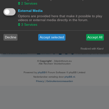
REGISTREER
2
Services
Om je te kunnen aanmelden, moet je geregistreerd zijn. Registratie neemt
External Media
enkele minuten in beslag, maar geeft je extra mogelijkheden. De
Options are provided here that make it possible to play
forumbeheerder kan ook extra permissies toestaan aan geregistreerde
videos or external media directly in the forum.
gebruikers. Lees voor registratie onze gebruiksvoorwaarden en het
bijbehorend beleid. Bekijk ook de regels als je gebruik maakt van het forum.
3
Services
Gebruikersvoorwaarden
|
Privacybeleid
Decline
Accept selected
Accept All
Registreer
Realized with Klaro!
Forumoverzicht
Contact
Alle tijden zijn
UTC+02:00
© Copyright
! - 3dprintforum.eu
Alle Rechten Voorbehouden
Powered by
phpBB
® Forum Software © phpBB Limited
Nederlandse vertaling door
phpBB.nl
.
Privacy
|
Gebruikersvoorwaarden