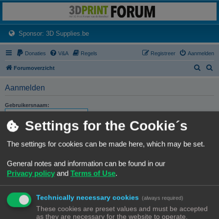
3dprintforum
Het 3D print forum van de Benelux na de sluiting van 3dprintforum.nl
(Opens a new tab)
Sponsor: 3D Supplies.be
Donaties
V&A
Regels
Registreer
Aanmelden
Z
Z
Forumoverzicht
o
o
Aanmelden
e
e
k
k
Gebruikersnaam:
Settings for the Cookie´s
Wachtwoord:
The settings for cookies can be made here, which may be set.
Ik ben mijn wachtwoord vergeten
Stuur activatie-e-mail opnieuw
General notes and information can be found in our
Privacy policy
and
Terms of Use
.
Onthouden
Mij deze sessie niet weergeven in de lijst met online gebruikers
Technically necessary cookies
(always required)
These cookies are preset values and must be accepted
as they are necessary for the website to operate.