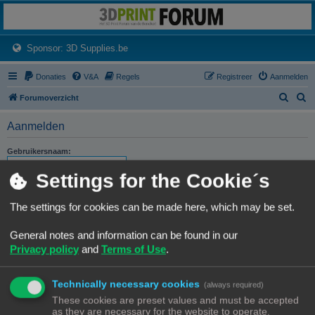
3dprintforum
Het 3D print forum van de Benelux na de sluiting van 3dprintforum.nl
(Opens a new tab)
Sponsor: 3D Supplies.be
Donaties
V&A
Regels
Registreer
Aanmelden
Z
Z
Forumoverzicht
o
o
Aanmelden
e
e
k
k
Gebruikersnaam:
Settings for the Cookie´s
Wachtwoord:
The settings for cookies can be made here, which may be set.
Ik ben mijn wachtwoord vergeten
Stuur activatie-e-mail opnieuw
General notes and information can be found in our
Privacy policy
and
Terms of Use
.
Onthouden
Mij deze sessie niet weergeven in de lijst met online gebruikers
Technically necessary cookies
(always required)
These cookies are preset values and must be accepted
as they are necessary for the website to operate.