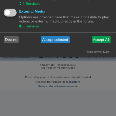
REGISTREER
2
Services
Om je te kunnen aanmelden, moet je geregistreerd zijn. Registratie neemt
External Media
enkele minuten in beslag, maar geeft je extra mogelijkheden. De
Options are provided here that make it possible to play
forumbeheerder kan ook extra permissies toestaan aan geregistreerde
videos or external media directly in the forum.
gebruikers. Lees voor registratie onze gebruiksvoorwaarden en het
bijbehorend beleid. Bekijk ook de regels als je gebruik maakt van het forum.
3
Services
Gebruikersvoorwaarden
|
Privacybeleid
Decline
Accept selected
Accept All
Registreer
Realized with Klaro!
Forumoverzicht
Contact
Alle tijden zijn
UTC+02:00
© Copyright
! - 3dprintforum.eu
Alle Rechten Voorbehouden
Powered by
phpBB
® Forum Software © phpBB Limited
Nederlandse vertaling door
phpBB.nl
.
Privacy
|
Gebruikersvoorwaarden