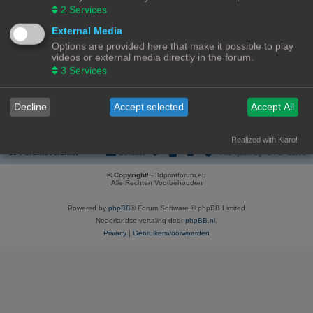
REGISTREER
2
Services
Om je te kunnen aanmelden, moet je geregistreerd zijn. Registratie neemt
External Media
enkele minuten in beslag, maar geeft je extra mogelijkheden. De
Options are provided here that make it possible to play
forumbeheerder kan ook extra permissies toestaan aan geregistreerde
videos or external media directly in the forum.
gebruikers. Lees voor registratie onze gebruiksvoorwaarden en het
bijbehorend beleid. Bekijk ook de regels als je gebruik maakt van het forum.
3
Services
Gebruikersvoorwaarden
|
Privacybeleid
Decline
Accept selected
Accept All
Registreer
Realized with Klaro!
Forumoverzicht
Contact
Alle tijden zijn
UTC+02:00
© Copyright
! - 3dprintforum.eu
Alle Rechten Voorbehouden
Powered by
phpBB
® Forum Software © phpBB Limited
Nederlandse vertaling door
phpBB.nl
.
Privacy
|
Gebruikersvoorwaarden