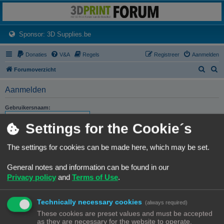
3dprintforum
Het 3D print forum van de Benelux na de sluiting van 3dprintforum.nl
(Opens a new tab)
Sponsor: 3D Supplies.be
Donaties
V&A
Regels
Registreer
Aanmelden
Z
Z
Forumoverzicht
o
o
Aanmelden
e
e
k
k
Gebruikersnaam:
Settings for the Cookie´s
Wachtwoord:
The settings for cookies can be made here, which may be set.
Ik ben mijn wachtwoord vergeten
Stuur activatie-e-mail opnieuw
General notes and information can be found in our
Privacy policy
and
Terms of Use
.
Onthouden
Mij deze sessie niet weergeven in de lijst met online gebruikers
Technically necessary cookies
(always required)
These cookies are preset values and must be accepted
as they are necessary for the website to operate.