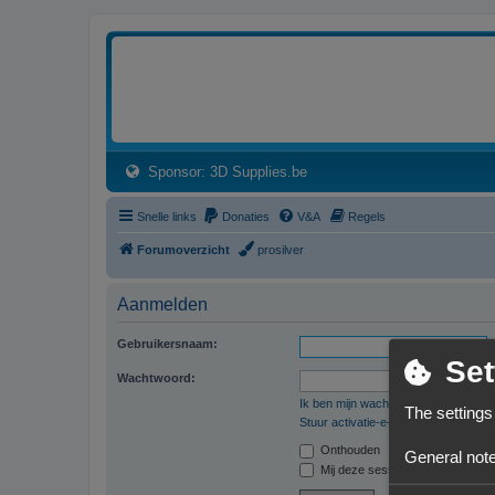
3dprintforum
Het 3D print forum van de Benelux na de sluiting van 3dprintforum.nl
(Opens a new tab)
Sponsor: 3D Supplies.be
Snelle links
Donaties
V&A
Regels
Forumoverzicht
prosilver
Aanmelden
Gebruikersnaam:
Set
Wachtwoord:
Ik ben mijn wachtwoord vergeten
The settings
Stuur activatie-e-mail opnieuw
Onthouden
General note
Mij deze sessie niet weergeven in