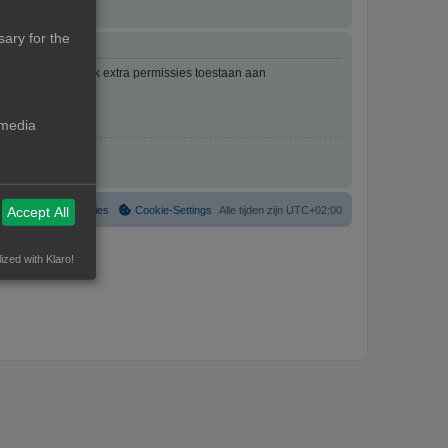
ary for the
mbeheerder kan ook extra permissies toestaan aan
an het forum.
 media
Verwijder cookies
Cookie-Settings
Alle tijden zijn
UTC+02:00
Accept All
ized with Klaro!