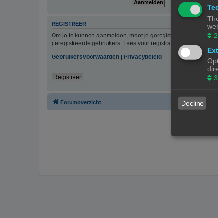
Tec
The
REGISTREER
web
2
Om je te kunnen aanmelden, moet je geregistreerd zijn. Regist
geregistreerde gebruikers. Lees voor registratie onze gebruiks
Ext
Gebruikersvoorwaarden
|
Privacybeleid
Opt
dir
3
Registreer
Forumoverzicht
Decline