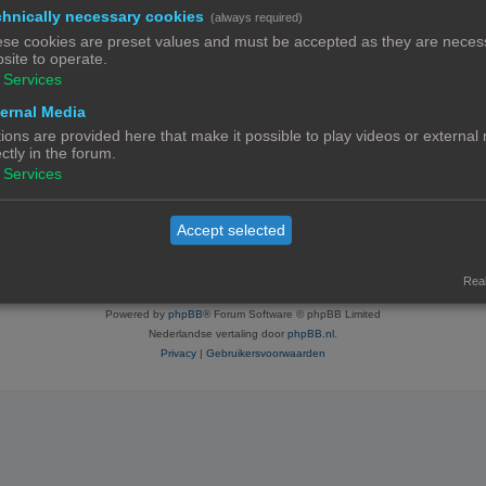
hnically necessary cookies
(always required)
se cookies are preset values and must be accepted as they are necess
site to operate.
Services
ratie neemt enkele minuten in beslag, maar geeft je extra mogelijkheden. De foru
voorwaarden en het bijbehorend beleid. Bekijk ook de regels als je gebruik maakt v
ernal Media
ions are provided here that make it possible to play videos or external
ectly in the forum.
Services
Contact
Het team
Leden
Accept selected
© Copyright
! - 3dprintforum.eu
Alle Rechten Voorbehouden
Real
Powered by
phpBB
® Forum Software © phpBB Limited
Nederlandse vertaling door
phpBB.nl
.
Privacy
|
Gebruikersvoorwaarden