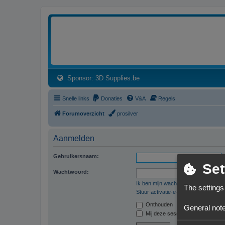
3dprintforum
Het 3D print forum van de Benelux na de sluiting van 3dprintforum.nl
(Opens a new tab)
Sponsor: 3D Supplies.be
Snelle links
Donaties
V&A
Regels
Forumoverzicht
prosilver
Aanmelden
Gebruikersnaam:
Set
Wachtwoord:
Ik ben mijn wachtwoord vergeten
The settings
Stuur activatie-e-mail opnieuw
Onthouden
General note
Mij deze sessie niet weergeven in