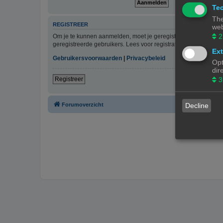
Tec
The
REGISTREER
web
2
Om je te kunnen aanmelden, moet je geregistreerd zijn. Regist
geregistreerde gebruikers. Lees voor registratie onze gebruiks
Ext
Gebruikersvoorwaarden
|
Privacybeleid
Opt
dir
3
Registreer
Forumoverzicht
Decline