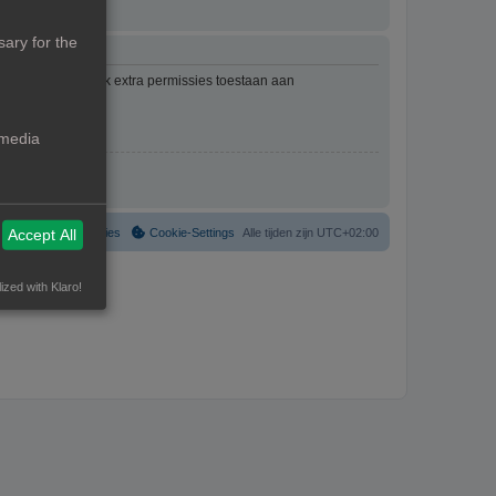
ary for the
mbeheerder kan ook extra permissies toestaan aan
an het forum.
 media
Verwijder cookies
Cookie-Settings
Alle tijden zijn
UTC+02:00
Accept All
ized with Klaro!