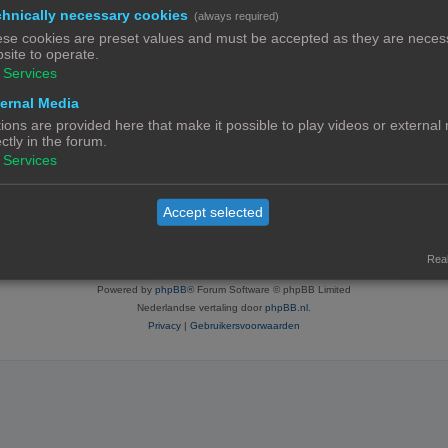
hnically necessary cookies
(always required)
se cookies are preset values and must be accepted as they are necess
site to operate.
Services
ratie neemt enkele minuten in beslag, maar geeft je extra mogelijkheden. De foru
voorwaarden en het bijbehorend beleid. Bekijk ook de regels als je gebruik maakt v
ernal Media
ions are provided here that make it possible to play videos or external
ectly in the forum.
Services
Contact
Het team
Leden
Accept selected
© Copyright
! - 3dprintforum.eu
Alle Rechten Voorbehouden
Real
Powered by
phpBB
® Forum Software © phpBB Limited
Nederlandse vertaling door
phpBB.nl
.
Privacy
|
Gebruikersvoorwaarden