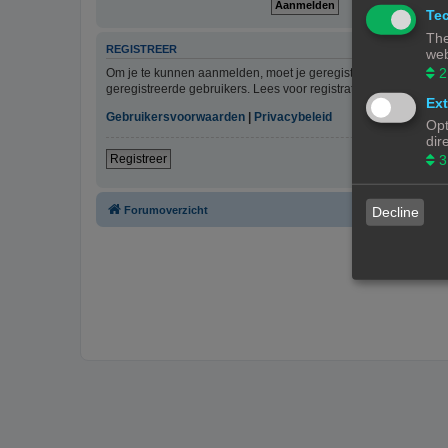
Tec
The
REGISTREER
web
2
Om je te kunnen aanmelden, moet je geregistreerd zijn. Regist
geregistreerde gebruikers. Lees voor registratie onze gebruiks
Ext
Gebruikersvoorwaarden
|
Privacybeleid
Opt
dir
3
Registreer
Forumoverzicht
Decline