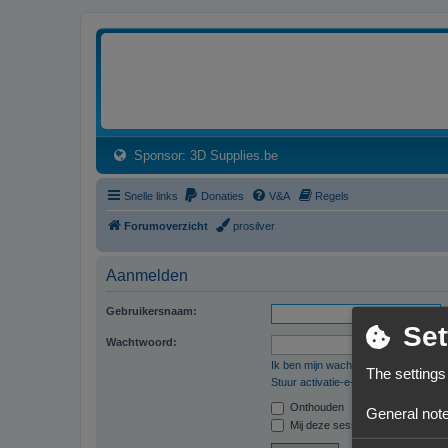
3dprintforum
Het 3D print forum van de Benelux na de sluiting van 3dprintforum.nl
(Opens a new tab)
Sponsor: 3D Supplies.be
Snelle links
Donaties
V&A
Regels
Forumoverzicht
prosilver
Aanmelden
Gebruikersnaam:
Set
Wachtwoord:
Ik ben mijn wachtwoord vergeten
The settings
Stuur activatie-e-mail opnieuw
Onthouden
General note
Mij deze sessie niet weergeven in