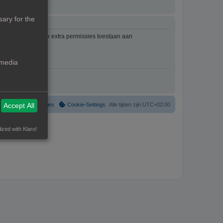
ary for the
mbeheerder kan ook extra permissies toestaan aan
an het forum.
 media
Verwijder cookies
Cookie-Settings
Alle tijden zijn
UTC+02:00
Accept All
ized with Klaro!