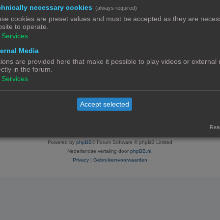
hnically necessary cookies
(always required)
se cookies are preset values and must be accepted as they are necess
site to operate.
Services
ratie neemt enkele minuten in beslag, maar geeft je extra mogelijkheden. De foru
voorwaarden en het bijbehorend beleid. Bekijk ook de regels als je gebruik maakt v
ernal Media
ions are provided here that make it possible to play videos or external
ectly in the forum.
Services
Contact
Het team
Leden
Accept selected
© Copyright
! - 3dprintforum.eu
Alle Rechten Voorbehouden
Real
Powered by
phpBB
® Forum Software © phpBB Limited
Nederlandse vertaling door
phpBB.nl
.
Privacy
|
Gebruikersvoorwaarden