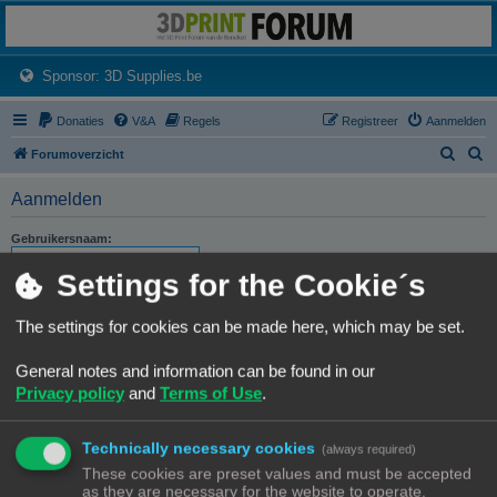
3dprintforum
Het 3D print forum van de Benelux na de sluiting van 3dprintforum.nl
(Opens a new tab)
Sponsor: 3D Supplies.be
Donaties
V&A
Regels
Registreer
Aanmelden
Z
Z
Forumoverzicht
o
o
Aanmelden
e
e
k
k
Gebruikersnaam:
Settings for the Cookie´s
Wachtwoord:
The settings for cookies can be made here, which may be set.
Ik ben mijn wachtwoord vergeten
Stuur activatie-e-mail opnieuw
General notes and information can be found in our
Privacy policy
and
Terms of Use
.
Onthouden
Mij deze sessie niet weergeven in de lijst met online gebruikers
Technically necessary cookies
(always required)
These cookies are preset values and must be accepted
as they are necessary for the website to operate.