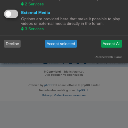
REGISTREER
2
Services
Om je te kunnen aanmelden, moet je geregistreerd zijn. Registratie neemt
External Media
enkele minuten in beslag, maar geeft je extra mogelijkheden. De
Options are provided here that make it possible to play
forumbeheerder kan ook extra permissies toestaan aan geregistreerde
videos or external media directly in the forum.
gebruikers. Lees voor registratie onze gebruiksvoorwaarden en het
bijbehorend beleid. Bekijk ook de regels als je gebruik maakt van het forum.
3
Services
Gebruikersvoorwaarden
|
Privacybeleid
Decline
Accept selected
Accept All
Registreer
Realized with Klaro!
Forumoverzicht
Contact
Alle tijden zijn
UTC+02:00
© Copyright
! - 3dprintforum.eu
Alle Rechten Voorbehouden
Powered by
phpBB
® Forum Software © phpBB Limited
Nederlandse vertaling door
phpBB.nl
.
Privacy
|
Gebruikersvoorwaarden