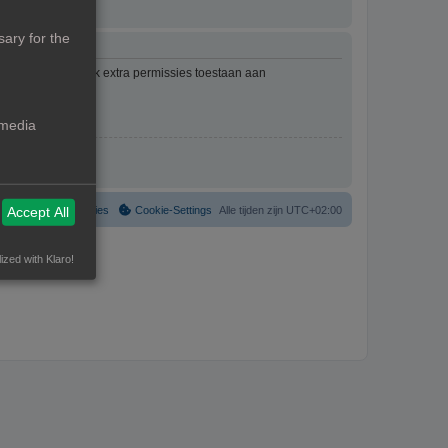
ary for the
mbeheerder kan ook extra permissies toestaan aan
an het forum.
 media
Verwijder cookies
Cookie-Settings
Alle tijden zijn
UTC+02:00
Accept All
ized with Klaro!