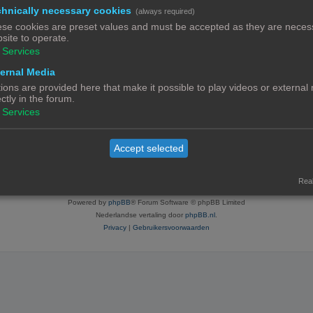
hnically necessary cookies
(always required)
se cookies are preset values and must be accepted as they are necess
site to operate.
Services
ratie neemt enkele minuten in beslag, maar geeft je extra mogelijkheden. De foru
voorwaarden en het bijbehorend beleid. Bekijk ook de regels als je gebruik maakt v
ernal Media
ions are provided here that make it possible to play videos or external
ectly in the forum.
Services
Contact
Het team
Leden
Accept selected
© Copyright
! - 3dprintforum.eu
Alle Rechten Voorbehouden
Real
Powered by
phpBB
® Forum Software © phpBB Limited
Nederlandse vertaling door
phpBB.nl
.
Privacy
|
Gebruikersvoorwaarden