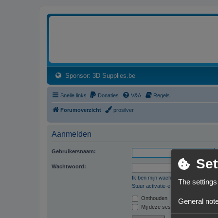
3dprintforum
Het 3D print forum van de Benelux na de sluiting van 3dprintforum.nl
(Opens a new tab)
Sponsor: 3D Supplies.be
Snelle links
Donaties
V&A
Regels
Forumoverzicht
prosilver
Aanmelden
Gebruikersnaam:
Set
Wachtwoord:
Ik ben mijn wachtwoord vergeten
The settings
Stuur activatie-e-mail opnieuw
Onthouden
General note
Mij deze sessie niet weergeven in