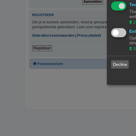
Tec
The
REGISTREER
web
2
Om je te kunnen aanmelden, moet je geregistreerd zijn. Regist
geregistreerde gebruikers. Lees voor registratie onze gebruiks
Ext
Gebruikersvoorwaarden
|
Privacybeleid
Opt
dir
3
Registreer
Forumoverzicht
Decline