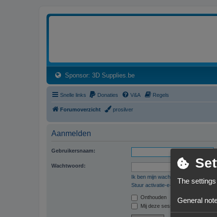
3dprintforum
Het 3D print forum van de Benelux na de sluiting van 3dprintforum.nl
(Opens a new tab)
Sponsor: 3D Supplies.be
Snelle links
Donaties
V&A
Regels
Forumoverzicht
prosilver
Aanmelden
Gebruikersnaam:
Set
Wachtwoord:
Ik ben mijn wachtwoord vergeten
The settings
Stuur activatie-e-mail opnieuw
Onthouden
General note
Mij deze sessie niet weergeven in