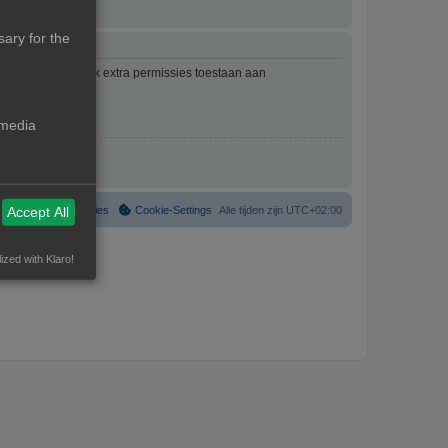
ary for the
mbeheerder kan ook extra permissies toestaan aan
an het forum.
 media
Verwijder cookies
Cookie-Settings
Alle tijden zijn
UTC+02:00
Accept All
ized with Klaro!