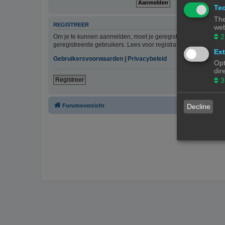
Tec
The
REGISTREER
web
2
Om je te kunnen aanmelden, moet je geregistreerd zijn. Regist
geregistreerde gebruikers. Lees voor registratie onze gebruiks
Ext
Gebruikersvoorwaarden
|
Privacybeleid
Opt
dir
3
Registreer
Forumoverzicht
Decline