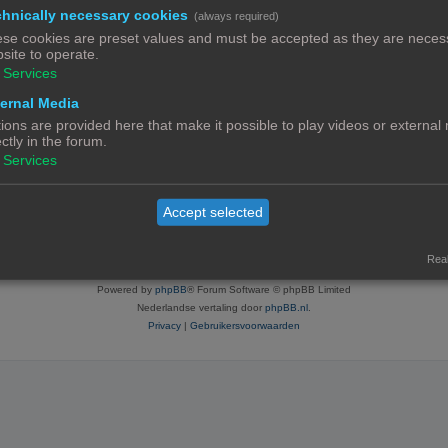
hnically necessary cookies
(always required)
se cookies are preset values and must be accepted as they are necess
site to operate.
Services
ratie neemt enkele minuten in beslag, maar geeft je extra mogelijkheden. De foru
voorwaarden en het bijbehorend beleid. Bekijk ook de regels als je gebruik maakt v
ernal Media
ions are provided here that make it possible to play videos or external
ectly in the forum.
Services
Contact
Het team
Leden
Accept selected
© Copyright
! - 3dprintforum.eu
Alle Rechten Voorbehouden
Real
Powered by
phpBB
® Forum Software © phpBB Limited
Nederlandse vertaling door
phpBB.nl
.
Privacy
|
Gebruikersvoorwaarden