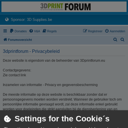
3dprintforum
Het 3D print forum van de Benelux na de sluiting van 3dprintforum.nl
(Opens a new tab)
Sponsor: 3D Supplies.be
Donaties
V&A
Regels
Registreer
Aanmelden
Z
Z
Forumoverzicht
o
o
3dprintforum - Privacybeleid
e
e
k
k
Deze website is eigendom van de beheerder van 3Dprintforum.eu
Contactgegevens:
Zie contact link
Inzamelen van informatie - Privacy en gegevensbescherming
De meeste informatie op deze website is beschikbaar zonder dat er
persoonsgegevens moeten worden verstrekt. Wanneer de gebruiker toch om
persoonlijke informatie gevraagd wordt, zal deze informatie enkel gebruikt
worden voor doeleinden die strikt aansluiten bij de dienstverlening van en
door 3Dprintforum.eu op basis van de contractuele relatie als gevolg van het
Settings for the Cookie´s
registreren van een account dan wel op basis van haar gerechtvaardigd
belang om diensten te verlenen en u hiervoor te contacteren. De informatie