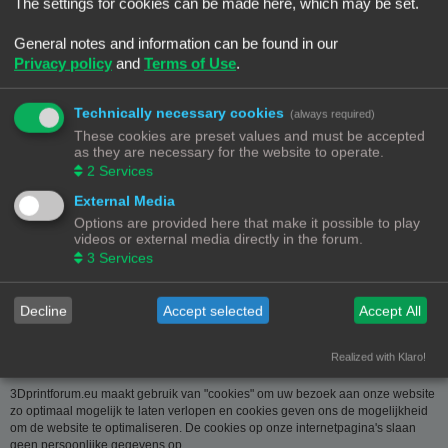
over u wordt u op verzoek meegedeeld. U kan deze, indien nodig, laten
The settings for cookies can be made here, which may be set.
verbeteren of wissen. Daartoe volstaat het ons contact op te nemen via de
contact link. Bent u het niet eens met de manier waarop 3DPrintforum.eu uw
General notes and information can be found in our
gegevens verwerkt, kan u klacht indienen bij de
Privacy policy
and
Terms of Use
.
Gegevensbeschermingsautoriteit
(
www.privacycommission.be
- Drukpersstraat 35 te 1000 Brussel). Meer
informatie over de manier waarop 3DPrintforum.eu omgaat met uw gegevens
Technically necessary cookies
(always required)
vindt u in het algemeen beleid inzake gegevensbescherming. Door de
These cookies are preset values and must be accepted
toegang tot en het gebruik van de website verklaart u zich uitdrukkelijk akkoord
as they are necessary for the website to operate.
met de volgende algemene voorwaarden:
2
Services
Aansprakelijkheid
External Media
Options are provided here that make it possible to play
De op deze website beschikbaar gestelde informatie is met de grootste zorg
videos or external media directly in the forum.
samengesteld. Uiteraard is deze informatie richtinggevend en door de
3
Services
beknoptheid niet altijd volledig. Voor verdere en concrete uitleg kan u met
3DPrintforum.eu contact nemen via de contact link. Gelet op onze
middelenverbintenis, wijzen we elke aansprakelijkheid af voor schade van
welke vorm dan ook die voortvloeit uit het gebruik van de aangeboden
Decline
Accept selected
Accept All
informatie.
Realized with Klaro!
3Dprintforum.eu en Cookies
3Dprintforum.eu maakt gebruik van "cookies" om uw bezoek aan onze website
zo optimaal mogelijk te laten verlopen en cookies geven ons de mogelijkheid
om de website te optimaliseren. De cookies op onze internetpagina's slaan
geen persoonlijke gegevens op.