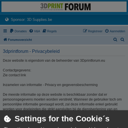
3dprintforum
Het 3D print forum van de Benelux na de sluiting van 3dprintforum.nl
(Opens a new tab)
Sponsor: 3D Supplies.be
Donaties
V&A
Regels
Registreer
Aanmelden
Z
Z
Forumoverzicht
o
o
3dprintforum - Privacybeleid
e
e
k
k
Deze website is eigendom van de beheerder van 3Dprintforum.eu
Contactgegevens:
Zie contact link
Inzamelen van informatie - Privacy en gegevensbescherming
De meeste informatie op deze website is beschikbaar zonder dat er
persoonsgegevens moeten worden verstrekt. Wanneer de gebruiker toch om
persoonlijke informatie gevraagd wordt, zal deze informatie enkel gebruikt
worden voor doeleinden die strikt aansluiten bij de dienstverlening van en
door 3Dprintforum.eu op basis van de contractuele relatie als gevolg van het
Settings for the Cookie´s
registreren van een account dan wel op basis van haar gerechtvaardigd
belang om diensten te verlenen en u hiervoor te contacteren. De informatie