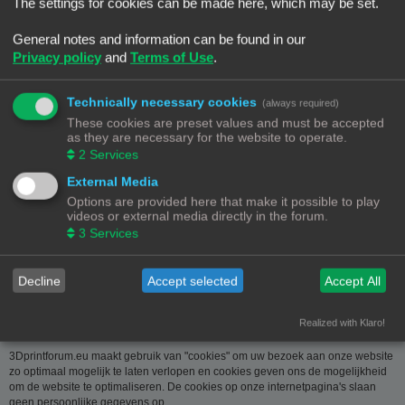
over u wordt u op verzoek meegedeeld. U kan deze, indien nodig, laten
The settings for cookies can be made here, which may be set.
verbeteren of wissen. Daartoe volstaat het ons contact op te nemen via de
contact link. Bent u het niet eens met de manier waarop 3DPrintforum.eu uw
General notes and information can be found in our
gegevens verwerkt, kan u klacht indienen bij de
Privacy policy
and
Terms of Use
.
Gegevensbeschermingsautoriteit
(
www.privacycommission.be
- Drukpersstraat 35 te 1000 Brussel). Meer
informatie over de manier waarop 3DPrintforum.eu omgaat met uw gegevens
Technically necessary cookies
(always required)
vindt u in het algemeen beleid inzake gegevensbescherming. Door de
These cookies are preset values and must be accepted
toegang tot en het gebruik van de website verklaart u zich uitdrukkelijk akkoord
as they are necessary for the website to operate.
met de volgende algemene voorwaarden:
2
Services
Aansprakelijkheid
External Media
Options are provided here that make it possible to play
De op deze website beschikbaar gestelde informatie is met de grootste zorg
videos or external media directly in the forum.
samengesteld. Uiteraard is deze informatie richtinggevend en door de
3
Services
beknoptheid niet altijd volledig. Voor verdere en concrete uitleg kan u met
3DPrintforum.eu contact nemen via de contact link. Gelet op onze
middelenverbintenis, wijzen we elke aansprakelijkheid af voor schade van
welke vorm dan ook die voortvloeit uit het gebruik van de aangeboden
Decline
Accept selected
Accept All
informatie.
Realized with Klaro!
3Dprintforum.eu en Cookies
3Dprintforum.eu maakt gebruik van "cookies" om uw bezoek aan onze website
zo optimaal mogelijk te laten verlopen en cookies geven ons de mogelijkheid
om de website te optimaliseren. De cookies op onze internetpagina's slaan
geen persoonlijke gegevens op.