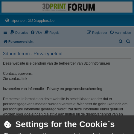
3dprintforum
Het 3D print forum van de Benelux na de sluiting van 3dprintforum.nl
(Opens a new tab)
Sponsor: 3D Supplies.be
Donaties
V&A
Regels
Registreer
Aanmelden
Z
Z
Forumoverzicht
o
o
3dprintforum - Privacybeleid
e
e
k
k
Deze website is eigendom van de beheerder van 3Dprintforum.eu
Contactgegevens:
Zie contact link
Inzamelen van informatie - Privacy en gegevensbescherming
De meeste informatie op deze website is beschikbaar zonder dat er
persoonsgegevens moeten worden verstrekt. Wanneer de gebruiker toch om
persoonlijke informatie gevraagd wordt, zal deze informatie enkel gebruikt
worden voor doeleinden die strikt aansluiten bij de dienstverlening van en
door 3Dprintforum.eu op basis van de contractuele relatie als gevolg van het
Settings for the Cookie´s
registreren van een account dan wel op basis van haar gerechtvaardigd
belang om diensten te verlenen en u hiervoor te contacteren. De informatie