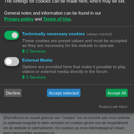
over u wordt u op verzoek meegedeeld. U kan deze, indien nodig, laten
The settings for cookies can be made here, which may be set.
verbeteren of wissen. Daartoe volstaat het ons contact op te nemen via de
contact link. Bent u het niet eens met de manier waarop 3DPrintforum.eu uw
General notes and information can be found in our
gegevens verwerkt, kan u klacht indienen bij de
Privacy policy
and
Terms of Use
.
Gegevensbeschermingsautoriteit
(
www.privacycommission.be
- Drukpersstraat 35 te 1000 Brussel). Meer
informatie over de manier waarop 3DPrintforum.eu omgaat met uw gegevens
Technically necessary cookies
(always required)
vindt u in het algemeen beleid inzake gegevensbescherming. Door de
These cookies are preset values and must be accepted
toegang tot en het gebruik van de website verklaart u zich uitdrukkelijk akkoord
as they are necessary for the website to operate.
met de volgende algemene voorwaarden:
2
Services
Aansprakelijkheid
External Media
Options are provided here that make it possible to play
De op deze website beschikbaar gestelde informatie is met de grootste zorg
videos or external media directly in the forum.
samengesteld. Uiteraard is deze informatie richtinggevend en door de
3
Services
beknoptheid niet altijd volledig. Voor verdere en concrete uitleg kan u met
3DPrintforum.eu contact nemen via de contact link. Gelet op onze
middelenverbintenis, wijzen we elke aansprakelijkheid af voor schade van
welke vorm dan ook die voortvloeit uit het gebruik van de aangeboden
Decline
Accept selected
Accept All
informatie.
Realized with Klaro!
3Dprintforum.eu en Cookies
3Dprintforum.eu maakt gebruik van "cookies" om uw bezoek aan onze website
zo optimaal mogelijk te laten verlopen en cookies geven ons de mogelijkheid
om de website te optimaliseren. De cookies op onze internetpagina's slaan
geen persoonlijke gegevens op.