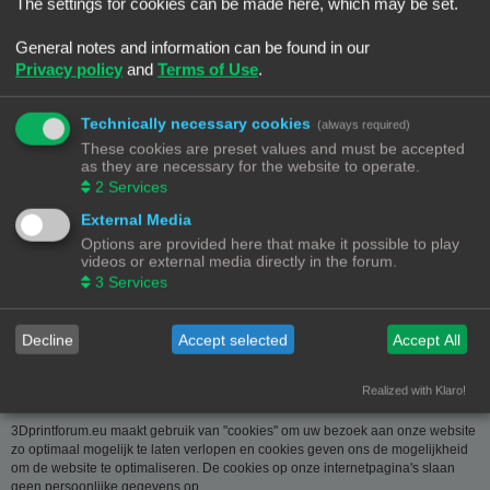
over u wordt u op verzoek meegedeeld. U kan deze, indien nodig, laten
The settings for cookies can be made here, which may be set.
verbeteren of wissen. Daartoe volstaat het ons contact op te nemen via de
contact link. Bent u het niet eens met de manier waarop 3DPrintforum.eu uw
General notes and information can be found in our
gegevens verwerkt, kan u klacht indienen bij de
Privacy policy
and
Terms of Use
.
Gegevensbeschermingsautoriteit
(
www.privacycommission.be
- Drukpersstraat 35 te 1000 Brussel). Meer
informatie over de manier waarop 3DPrintforum.eu omgaat met uw gegevens
Technically necessary cookies
(always required)
vindt u in het algemeen beleid inzake gegevensbescherming. Door de
These cookies are preset values and must be accepted
toegang tot en het gebruik van de website verklaart u zich uitdrukkelijk akkoord
as they are necessary for the website to operate.
met de volgende algemene voorwaarden:
2
Services
Aansprakelijkheid
External Media
Options are provided here that make it possible to play
De op deze website beschikbaar gestelde informatie is met de grootste zorg
videos or external media directly in the forum.
samengesteld. Uiteraard is deze informatie richtinggevend en door de
3
Services
beknoptheid niet altijd volledig. Voor verdere en concrete uitleg kan u met
3DPrintforum.eu contact nemen via de contact link. Gelet op onze
middelenverbintenis, wijzen we elke aansprakelijkheid af voor schade van
welke vorm dan ook die voortvloeit uit het gebruik van de aangeboden
Decline
Accept selected
Accept All
informatie.
Realized with Klaro!
3Dprintforum.eu en Cookies
3Dprintforum.eu maakt gebruik van "cookies" om uw bezoek aan onze website
zo optimaal mogelijk te laten verlopen en cookies geven ons de mogelijkheid
om de website te optimaliseren. De cookies op onze internetpagina's slaan
geen persoonlijke gegevens op.