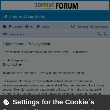
3dprintforum
Het 3D print forum van de Benelux na de sluiting van 3dprintforum.nl
(Opens a new tab)
Sponsor: 3D Supplies.be
Donaties
V&A
Regels
Registreer
Aanmelden
Z
Z
Forumoverzicht
o
o
3dprintforum - Privacybeleid
e
e
k
k
Deze website is eigendom van de beheerder van 3Dprintforum.eu
Contactgegevens:
Zie contact link
Inzamelen van informatie - Privacy en gegevensbescherming
De meeste informatie op deze website is beschikbaar zonder dat er
persoonsgegevens moeten worden verstrekt. Wanneer de gebruiker toch om
persoonlijke informatie gevraagd wordt, zal deze informatie enkel gebruikt
worden voor doeleinden die strikt aansluiten bij de dienstverlening van en
door 3Dprintforum.eu op basis van de contractuele relatie als gevolg van het
Settings for the Cookie´s
registreren van een account dan wel op basis van haar gerechtvaardigd
belang om diensten te verlenen en u hiervoor te contacteren. De informatie