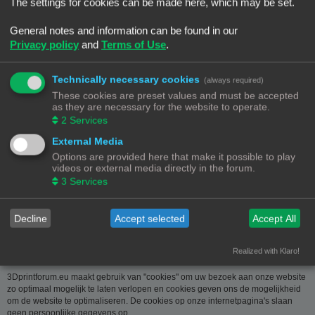
over u wordt u op verzoek meegedeeld. U kan deze, indien nodig, laten
The settings for cookies can be made here, which may be set.
verbeteren of wissen. Daartoe volstaat het ons contact op te nemen via de
contact link. Bent u het niet eens met de manier waarop 3DPrintforum.eu uw
General notes and information can be found in our
gegevens verwerkt, kan u klacht indienen bij de
Privacy policy
and
Terms of Use
.
Gegevensbeschermingsautoriteit
(
www.privacycommission.be
- Drukpersstraat 35 te 1000 Brussel). Meer
informatie over de manier waarop 3DPrintforum.eu omgaat met uw gegevens
Technically necessary cookies
(always required)
vindt u in het algemeen beleid inzake gegevensbescherming. Door de
These cookies are preset values and must be accepted
toegang tot en het gebruik van de website verklaart u zich uitdrukkelijk akkoord
as they are necessary for the website to operate.
met de volgende algemene voorwaarden:
2
Services
Aansprakelijkheid
External Media
Options are provided here that make it possible to play
De op deze website beschikbaar gestelde informatie is met de grootste zorg
videos or external media directly in the forum.
samengesteld. Uiteraard is deze informatie richtinggevend en door de
3
Services
beknoptheid niet altijd volledig. Voor verdere en concrete uitleg kan u met
3DPrintforum.eu contact nemen via de contact link. Gelet op onze
middelenverbintenis, wijzen we elke aansprakelijkheid af voor schade van
welke vorm dan ook die voortvloeit uit het gebruik van de aangeboden
Decline
Accept selected
Accept All
informatie.
Realized with Klaro!
3Dprintforum.eu en Cookies
3Dprintforum.eu maakt gebruik van "cookies" om uw bezoek aan onze website
zo optimaal mogelijk te laten verlopen en cookies geven ons de mogelijkheid
om de website te optimaliseren. De cookies op onze internetpagina's slaan
geen persoonlijke gegevens op.