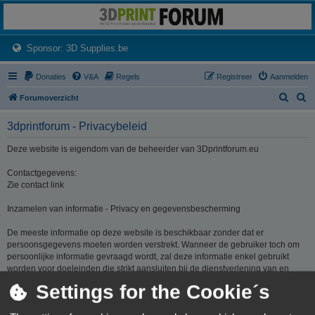
3dprintforum
Het 3D print forum van de Benelux na de sluiting van 3dprintforum.nl
(Opens a new tab)
Sponsor: 3D Supplies.be
Donaties
V&A
Regels
Registreer
Aanmelden
Z
Z
Forumoverzicht
o
o
3dprintforum - Privacybeleid
e
e
k
k
Deze website is eigendom van de beheerder van 3Dprintforum.eu
Contactgegevens:
Zie contact link
Inzamelen van informatie - Privacy en gegevensbescherming
De meeste informatie op deze website is beschikbaar zonder dat er
persoonsgegevens moeten worden verstrekt. Wanneer de gebruiker toch om
persoonlijke informatie gevraagd wordt, zal deze informatie enkel gebruikt
worden voor doeleinden die strikt aansluiten bij de dienstverlening van en
door 3Dprintforum.eu op basis van de contractuele relatie als gevolg van het
Settings for the Cookie´s
registreren van een account dan wel op basis van haar gerechtvaardigd
belang om diensten te verlenen en u hiervoor te contacteren. De informatie