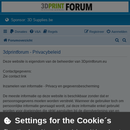
3dprintforum
Het 3D print forum van de Benelux na de sluiting van 3dprintforum.nl
(Opens a new tab)
Sponsor: 3D Supplies.be
Donaties
V&A
Regels
Registreer
Aanmelden
Z
Z
Forumoverzicht
o
o
3dprintforum - Privacybeleid
e
e
k
k
Deze website is eigendom van de beheerder van 3Dprintforum.eu
Contactgegevens:
Zie contact link
Inzamelen van informatie - Privacy en gegevensbescherming
De meeste informatie op deze website is beschikbaar zonder dat er
persoonsgegevens moeten worden verstrekt. Wanneer de gebruiker toch om
persoonlijke informatie gevraagd wordt, zal deze informatie enkel gebruikt
worden voor doeleinden die strikt aansluiten bij de dienstverlening van en
door 3Dprintforum.eu op basis van de contractuele relatie als gevolg van het
Settings for the Cookie´s
registreren van een account dan wel op basis van haar gerechtvaardigd
belang om diensten te verlenen en u hiervoor te contacteren. De informatie