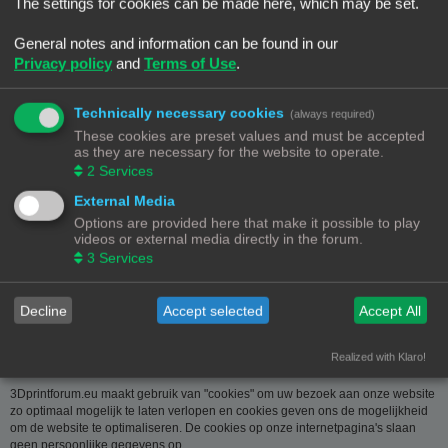
over u wordt u op verzoek meegedeeld. U kan deze, indien nodig, laten
The settings for cookies can be made here, which may be set.
verbeteren of wissen. Daartoe volstaat het ons contact op te nemen via de
contact link. Bent u het niet eens met de manier waarop 3DPrintforum.eu uw
General notes and information can be found in our
gegevens verwerkt, kan u klacht indienen bij de
Privacy policy
and
Terms of Use
.
Gegevensbeschermingsautoriteit
(
www.privacycommission.be
- Drukpersstraat 35 te 1000 Brussel). Meer
informatie over de manier waarop 3DPrintforum.eu omgaat met uw gegevens
Technically necessary cookies
(always required)
vindt u in het algemeen beleid inzake gegevensbescherming. Door de
These cookies are preset values and must be accepted
toegang tot en het gebruik van de website verklaart u zich uitdrukkelijk akkoord
as they are necessary for the website to operate.
met de volgende algemene voorwaarden:
2
Services
Aansprakelijkheid
External Media
Options are provided here that make it possible to play
De op deze website beschikbaar gestelde informatie is met de grootste zorg
videos or external media directly in the forum.
samengesteld. Uiteraard is deze informatie richtinggevend en door de
3
Services
beknoptheid niet altijd volledig. Voor verdere en concrete uitleg kan u met
3DPrintforum.eu contact nemen via de contact link. Gelet op onze
middelenverbintenis, wijzen we elke aansprakelijkheid af voor schade van
welke vorm dan ook die voortvloeit uit het gebruik van de aangeboden
Decline
Accept selected
Accept All
informatie.
Realized with Klaro!
3Dprintforum.eu en Cookies
3Dprintforum.eu maakt gebruik van "cookies" om uw bezoek aan onze website
zo optimaal mogelijk te laten verlopen en cookies geven ons de mogelijkheid
om de website te optimaliseren. De cookies op onze internetpagina's slaan
geen persoonlijke gegevens op.