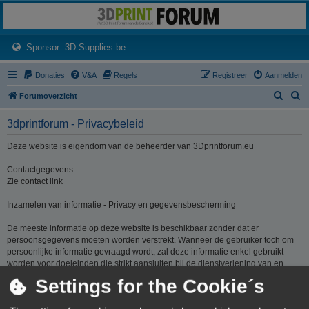
3dprintforum
Het 3D print forum van de Benelux na de sluiting van 3dprintforum.nl
(Opens a new tab)
Sponsor: 3D Supplies.be
Donaties
V&A
Regels
Registreer
Aanmelden
Z
Z
Forumoverzicht
o
o
3dprintforum - Privacybeleid
e
e
k
k
Deze website is eigendom van de beheerder van 3Dprintforum.eu
Contactgegevens:
Zie contact link
Inzamelen van informatie - Privacy en gegevensbescherming
De meeste informatie op deze website is beschikbaar zonder dat er
persoonsgegevens moeten worden verstrekt. Wanneer de gebruiker toch om
persoonlijke informatie gevraagd wordt, zal deze informatie enkel gebruikt
worden voor doeleinden die strikt aansluiten bij de dienstverlening van en
door 3Dprintforum.eu op basis van de contractuele relatie als gevolg van het
Settings for the Cookie´s
registreren van een account dan wel op basis van haar gerechtvaardigd
belang om diensten te verlenen en u hiervoor te contacteren. De informatie