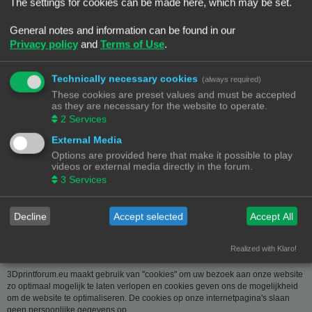
over u wordt u op verzoek meegedeeld. U kan deze, indien nodig, laten
The settings for cookies can be made here, which may be set.
verbeteren of wissen. Daartoe volstaat het ons contact op te nemen via de
contact link. Bent u het niet eens met de manier waarop 3DPrintforum.eu uw
General notes and information can be found in our
gegevens verwerkt, kan u klacht indienen bij de
Privacy policy
and
Terms of Use
.
Gegevensbeschermingsautoriteit
(
www.privacycommission.be
- Drukpersstraat 35 te 1000 Brussel). Meer
informatie over de manier waarop 3DPrintforum.eu omgaat met uw gegevens
Technically necessary cookies
(always required)
vindt u in het algemeen beleid inzake gegevensbescherming. Door de
These cookies are preset values and must be accepted
toegang tot en het gebruik van de website verklaart u zich uitdrukkelijk akkoord
as they are necessary for the website to operate.
met de volgende algemene voorwaarden:
2
Services
Aansprakelijkheid
External Media
Options are provided here that make it possible to play
De op deze website beschikbaar gestelde informatie is met de grootste zorg
videos or external media directly in the forum.
samengesteld. Uiteraard is deze informatie richtinggevend en door de
3
Services
beknoptheid niet altijd volledig. Voor verdere en concrete uitleg kan u met
3DPrintforum.eu contact nemen via de contact link. Gelet op onze
middelenverbintenis, wijzen we elke aansprakelijkheid af voor schade van
welke vorm dan ook die voortvloeit uit het gebruik van de aangeboden
Decline
Accept selected
Accept All
informatie.
Realized with Klaro!
3Dprintforum.eu en Cookies
3Dprintforum.eu maakt gebruik van "cookies" om uw bezoek aan onze website
zo optimaal mogelijk te laten verlopen en cookies geven ons de mogelijkheid
om de website te optimaliseren. De cookies op onze internetpagina's slaan
geen persoonlijke gegevens op.