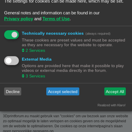
over u wordt u op verzoek meegedeeld. U kan deze, indien nodig, laten
The settings for cookies can be made here, which may be set.
verbeteren of wissen. Daartoe volstaat het ons contact op te nemen via de
contact link. Bent u het niet eens met de manier waarop 3DPrintforum.eu uw
General notes and information can be found in our
gegevens verwerkt, kan u klacht indienen bij de
Privacy policy
and
Terms of Use
.
Gegevensbeschermingsautoriteit
(
www.privacycommission.be
- Drukpersstraat 35 te 1000 Brussel). Meer
informatie over de manier waarop 3DPrintforum.eu omgaat met uw gegevens
Technically necessary cookies
(always required)
vindt u in het algemeen beleid inzake gegevensbescherming. Door de
These cookies are preset values and must be accepted
toegang tot en het gebruik van de website verklaart u zich uitdrukkelijk akkoord
as they are necessary for the website to operate.
met de volgende algemene voorwaarden:
2
Services
Aansprakelijkheid
External Media
Options are provided here that make it possible to play
De op deze website beschikbaar gestelde informatie is met de grootste zorg
videos or external media directly in the forum.
samengesteld. Uiteraard is deze informatie richtinggevend en door de
3
Services
beknoptheid niet altijd volledig. Voor verdere en concrete uitleg kan u met
3DPrintforum.eu contact nemen via de contact link. Gelet op onze
middelenverbintenis, wijzen we elke aansprakelijkheid af voor schade van
welke vorm dan ook die voortvloeit uit het gebruik van de aangeboden
Decline
Accept selected
Accept All
informatie.
Realized with Klaro!
3Dprintforum.eu en Cookies
3Dprintforum.eu maakt gebruik van "cookies" om uw bezoek aan onze website
zo optimaal mogelijk te laten verlopen en cookies geven ons de mogelijkheid
om de website te optimaliseren. De cookies op onze internetpagina's slaan
geen persoonlijke gegevens op.