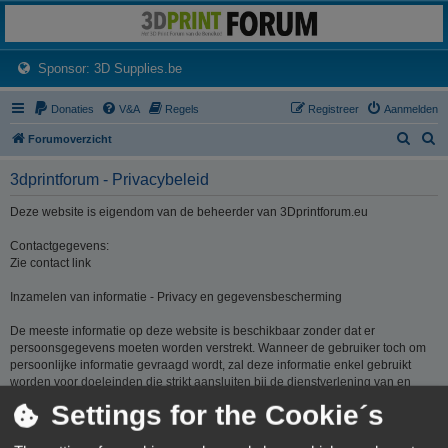
3dprintforum
Het 3D print forum van de Benelux na de sluiting van 3dprintforum.nl
(Opens a new tab)
Sponsor: 3D Supplies.be
Donaties
V&A
Regels
Registreer
Aanmelden
Z
Z
Forumoverzicht
o
o
3dprintforum - Privacybeleid
e
e
k
k
Deze website is eigendom van de beheerder van 3Dprintforum.eu
Contactgegevens:
Zie contact link
Inzamelen van informatie - Privacy en gegevensbescherming
De meeste informatie op deze website is beschikbaar zonder dat er
persoonsgegevens moeten worden verstrekt. Wanneer de gebruiker toch om
persoonlijke informatie gevraagd wordt, zal deze informatie enkel gebruikt
worden voor doeleinden die strikt aansluiten bij de dienstverlening van en
door 3Dprintforum.eu op basis van de contractuele relatie als gevolg van het
Settings for the Cookie´s
registreren van een account dan wel op basis van haar gerechtvaardigd
belang om diensten te verlenen en u hiervoor te contacteren. De informatie