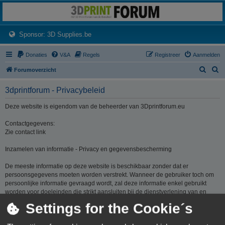
3dprintforum
Het 3D print forum van de Benelux na de sluiting van 3dprintforum.nl
(Opens a new tab)
Sponsor: 3D Supplies.be
Donaties
V&A
Regels
Registreer
Aanmelden
Z
Z
Forumoverzicht
o
o
3dprintforum - Privacybeleid
e
e
k
k
Deze website is eigendom van de beheerder van 3Dprintforum.eu
Contactgegevens:
Zie contact link
Inzamelen van informatie - Privacy en gegevensbescherming
De meeste informatie op deze website is beschikbaar zonder dat er
persoonsgegevens moeten worden verstrekt. Wanneer de gebruiker toch om
persoonlijke informatie gevraagd wordt, zal deze informatie enkel gebruikt
worden voor doeleinden die strikt aansluiten bij de dienstverlening van en
door 3Dprintforum.eu op basis van de contractuele relatie als gevolg van het
Settings for the Cookie´s
registreren van een account dan wel op basis van haar gerechtvaardigd
belang om diensten te verlenen en u hiervoor te contacteren. De informatie