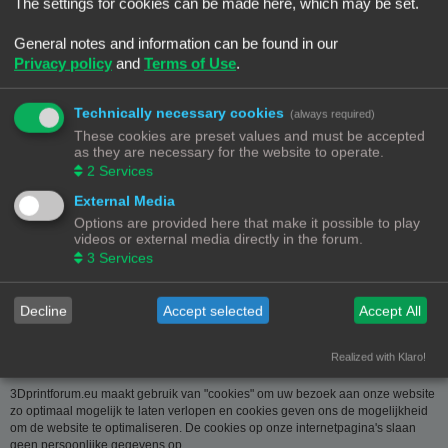
over u wordt u op verzoek meegedeeld. U kan deze, indien nodig, laten
The settings for cookies can be made here, which may be set.
verbeteren of wissen. Daartoe volstaat het ons contact op te nemen via de
contact link. Bent u het niet eens met de manier waarop 3DPrintforum.eu uw
General notes and information can be found in our
gegevens verwerkt, kan u klacht indienen bij de
Privacy policy
and
Terms of Use
.
Gegevensbeschermingsautoriteit
(
www.privacycommission.be
- Drukpersstraat 35 te 1000 Brussel). Meer
informatie over de manier waarop 3DPrintforum.eu omgaat met uw gegevens
Technically necessary cookies
(always required)
vindt u in het algemeen beleid inzake gegevensbescherming. Door de
These cookies are preset values and must be accepted
toegang tot en het gebruik van de website verklaart u zich uitdrukkelijk akkoord
as they are necessary for the website to operate.
met de volgende algemene voorwaarden:
2
Services
Aansprakelijkheid
External Media
Options are provided here that make it possible to play
De op deze website beschikbaar gestelde informatie is met de grootste zorg
videos or external media directly in the forum.
samengesteld. Uiteraard is deze informatie richtinggevend en door de
3
Services
beknoptheid niet altijd volledig. Voor verdere en concrete uitleg kan u met
3DPrintforum.eu contact nemen via de contact link. Gelet op onze
middelenverbintenis, wijzen we elke aansprakelijkheid af voor schade van
welke vorm dan ook die voortvloeit uit het gebruik van de aangeboden
Decline
Accept selected
Accept All
informatie.
Realized with Klaro!
3Dprintforum.eu en Cookies
3Dprintforum.eu maakt gebruik van "cookies" om uw bezoek aan onze website
zo optimaal mogelijk te laten verlopen en cookies geven ons de mogelijkheid
om de website te optimaliseren. De cookies op onze internetpagina's slaan
geen persoonlijke gegevens op.