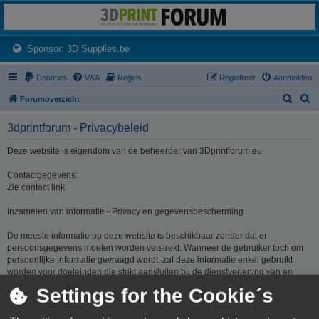
3dprintforum
Het 3D print forum van de Benelux na de sluiting van 3dprintforum.nl
(Opens a new tab)
Sponsor: 3D Supplies.be
Donaties
V&A
Regels
Registreer
Aanmelden
Z
Z
Forumoverzicht
o
o
3dprintforum - Privacybeleid
e
e
k
k
Deze website is eigendom van de beheerder van 3Dprintforum.eu
Contactgegevens:
Zie contact link
Inzamelen van informatie - Privacy en gegevensbescherming
De meeste informatie op deze website is beschikbaar zonder dat er
persoonsgegevens moeten worden verstrekt. Wanneer de gebruiker toch om
persoonlijke informatie gevraagd wordt, zal deze informatie enkel gebruikt
worden voor doeleinden die strikt aansluiten bij de dienstverlening van en
door 3Dprintforum.eu op basis van de contractuele relatie als gevolg van het
Settings for the Cookie´s
registreren van een account dan wel op basis van haar gerechtvaardigd
belang om diensten te verlenen en u hiervoor te contacteren. De informatie