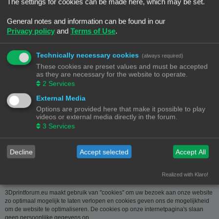
over u wordt u op verzoek meegedeeld. U kan deze, indien nodig, laten
The settings for cookies can be made here, which may be set.
verbeteren of wissen. Daartoe volstaat het ons contact op te nemen via de
contact link. Bent u het niet eens met de manier waarop 3DPrintforum.eu uw
General notes and information can be found in our
gegevens verwerkt, kan u klacht indienen bij de
Privacy policy
and
Terms of Use
.
Gegevensbeschermingsautoriteit
(
www.privacycommission.be
- Drukpersstraat 35 te 1000 Brussel). Meer
informatie over de manier waarop 3DPrintforum.eu omgaat met uw gegevens
Technically necessary cookies
(always required)
vindt u in het algemeen beleid inzake gegevensbescherming. Door de
These cookies are preset values and must be accepted
toegang tot en het gebruik van de website verklaart u zich uitdrukkelijk akkoord
as they are necessary for the website to operate.
met de volgende algemene voorwaarden:
2
Services
Aansprakelijkheid
External Media
Options are provided here that make it possible to play
De op deze website beschikbaar gestelde informatie is met de grootste zorg
videos or external media directly in the forum.
samengesteld. Uiteraard is deze informatie richtinggevend en door de
3
Services
beknoptheid niet altijd volledig. Voor verdere en concrete uitleg kan u met
3DPrintforum.eu contact nemen via de contact link. Gelet op onze
middelenverbintenis, wijzen we elke aansprakelijkheid af voor schade van
welke vorm dan ook die voortvloeit uit het gebruik van de aangeboden
Decline
Accept selected
Accept All
informatie.
Realized with Klaro!
3Dprintforum.eu en Cookies
3Dprintforum.eu maakt gebruik van "cookies" om uw bezoek aan onze website
zo optimaal mogelijk te laten verlopen en cookies geven ons de mogelijkheid
om de website te optimaliseren. De cookies op onze internetpagina's slaan
geen persoonlijke gegevens op.