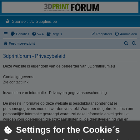
3dprintforum
Het 3D print forum van de Benelux na de sluiting van 3dprintforum.nl
(Opens a new tab)
Sponsor: 3D Supplies.be
Donaties
V&A
Regels
Registreer
Aanmelden
Z
Z
Forumoverzicht
o
o
3dprintforum - Privacybeleid
e
e
k
k
Deze website is eigendom van de beheerder van 3Dprintforum.eu
Contactgegevens:
Zie contact link
Inzamelen van informatie - Privacy en gegevensbescherming
De meeste informatie op deze website is beschikbaar zonder dat er
persoonsgegevens moeten worden verstrekt. Wanneer de gebruiker toch om
persoonlijke informatie gevraagd wordt, zal deze informatie enkel gebruikt
worden voor doeleinden die strikt aansluiten bij de dienstverlening van en
door 3Dprintforum.eu op basis van de contractuele relatie als gevolg van het
Settings for the Cookie´s
registreren van een account dan wel op basis van haar gerechtvaardigd
belang om diensten te verlenen en u hiervoor te contacteren. De informatie