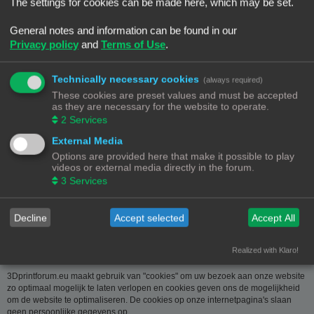
over u wordt u op verzoek meegedeeld. U kan deze, indien nodig, laten
The settings for cookies can be made here, which may be set.
verbeteren of wissen. Daartoe volstaat het ons contact op te nemen via de
contact link. Bent u het niet eens met de manier waarop 3DPrintforum.eu uw
General notes and information can be found in our
gegevens verwerkt, kan u klacht indienen bij de
Privacy policy
and
Terms of Use
.
Gegevensbeschermingsautoriteit
(
www.privacycommission.be
- Drukpersstraat 35 te 1000 Brussel). Meer
informatie over de manier waarop 3DPrintforum.eu omgaat met uw gegevens
Technically necessary cookies
(always required)
vindt u in het algemeen beleid inzake gegevensbescherming. Door de
These cookies are preset values and must be accepted
toegang tot en het gebruik van de website verklaart u zich uitdrukkelijk akkoord
as they are necessary for the website to operate.
met de volgende algemene voorwaarden:
2
Services
Aansprakelijkheid
External Media
Options are provided here that make it possible to play
De op deze website beschikbaar gestelde informatie is met de grootste zorg
videos or external media directly in the forum.
samengesteld. Uiteraard is deze informatie richtinggevend en door de
3
Services
beknoptheid niet altijd volledig. Voor verdere en concrete uitleg kan u met
3DPrintforum.eu contact nemen via de contact link. Gelet op onze
middelenverbintenis, wijzen we elke aansprakelijkheid af voor schade van
welke vorm dan ook die voortvloeit uit het gebruik van de aangeboden
Decline
Accept selected
Accept All
informatie.
Realized with Klaro!
3Dprintforum.eu en Cookies
3Dprintforum.eu maakt gebruik van "cookies" om uw bezoek aan onze website
zo optimaal mogelijk te laten verlopen en cookies geven ons de mogelijkheid
om de website te optimaliseren. De cookies op onze internetpagina's slaan
geen persoonlijke gegevens op.