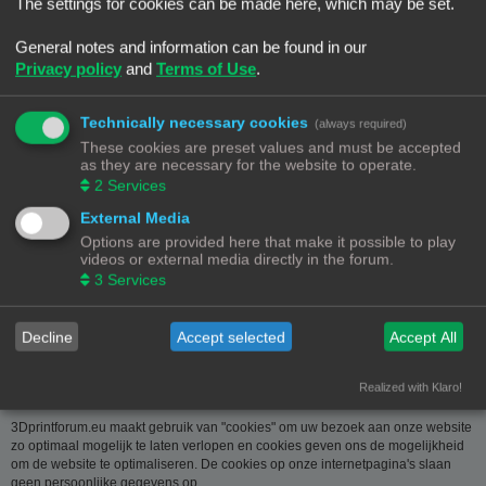
over u wordt u op verzoek meegedeeld. U kan deze, indien nodig, laten
The settings for cookies can be made here, which may be set.
verbeteren of wissen. Daartoe volstaat het ons contact op te nemen via de
contact link. Bent u het niet eens met de manier waarop 3DPrintforum.eu uw
General notes and information can be found in our
gegevens verwerkt, kan u klacht indienen bij de
Privacy policy
and
Terms of Use
.
Gegevensbeschermingsautoriteit
(
www.privacycommission.be
- Drukpersstraat 35 te 1000 Brussel). Meer
informatie over de manier waarop 3DPrintforum.eu omgaat met uw gegevens
Technically necessary cookies
(always required)
vindt u in het algemeen beleid inzake gegevensbescherming. Door de
These cookies are preset values and must be accepted
toegang tot en het gebruik van de website verklaart u zich uitdrukkelijk akkoord
as they are necessary for the website to operate.
met de volgende algemene voorwaarden:
2
Services
Aansprakelijkheid
External Media
Options are provided here that make it possible to play
De op deze website beschikbaar gestelde informatie is met de grootste zorg
videos or external media directly in the forum.
samengesteld. Uiteraard is deze informatie richtinggevend en door de
3
Services
beknoptheid niet altijd volledig. Voor verdere en concrete uitleg kan u met
3DPrintforum.eu contact nemen via de contact link. Gelet op onze
middelenverbintenis, wijzen we elke aansprakelijkheid af voor schade van
welke vorm dan ook die voortvloeit uit het gebruik van de aangeboden
Decline
Accept selected
Accept All
informatie.
Realized with Klaro!
3Dprintforum.eu en Cookies
3Dprintforum.eu maakt gebruik van "cookies" om uw bezoek aan onze website
zo optimaal mogelijk te laten verlopen en cookies geven ons de mogelijkheid
om de website te optimaliseren. De cookies op onze internetpagina's slaan
geen persoonlijke gegevens op.