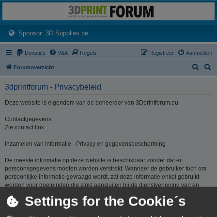
3dprintforum
Het 3D print forum van de Benelux na de sluiting van 3dprintforum.nl
(Opens a new tab)
Sponsor: 3D Supplies.be
Donaties
V&A
Regels
Registreer
Aanmelden
Z
Z
Forumoverzicht
o
o
3dprintforum - Privacybeleid
e
e
k
k
Deze website is eigendom van de beheerder van 3Dprintforum.eu
Contactgegevens:
Zie contact link
Inzamelen van informatie - Privacy en gegevensbescherming
De meeste informatie op deze website is beschikbaar zonder dat er
persoonsgegevens moeten worden verstrekt. Wanneer de gebruiker toch om
persoonlijke informatie gevraagd wordt, zal deze informatie enkel gebruikt
worden voor doeleinden die strikt aansluiten bij de dienstverlening van en
door 3Dprintforum.eu op basis van de contractuele relatie als gevolg van het
Settings for the Cookie´s
registreren van een account dan wel op basis van haar gerechtvaardigd
belang om diensten te verlenen en u hiervoor te contacteren. De informatie