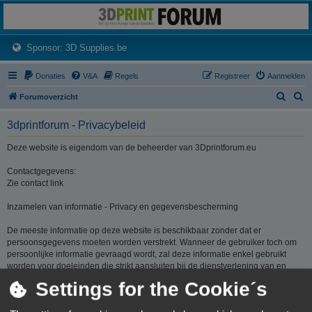
3dprintforum
Het 3D print forum van de Benelux na de sluiting van 3dprintforum.nl
(Opens a new tab)
Sponsor: 3D Supplies.be
Donaties
V&A
Regels
Registreer
Aanmelden
Z
Z
Forumoverzicht
o
o
3dprintforum - Privacybeleid
e
e
k
k
Deze website is eigendom van de beheerder van 3Dprintforum.eu
Contactgegevens:
Zie contact link
Inzamelen van informatie - Privacy en gegevensbescherming
De meeste informatie op deze website is beschikbaar zonder dat er
persoonsgegevens moeten worden verstrekt. Wanneer de gebruiker toch om
persoonlijke informatie gevraagd wordt, zal deze informatie enkel gebruikt
worden voor doeleinden die strikt aansluiten bij de dienstverlening van en
door 3Dprintforum.eu op basis van de contractuele relatie als gevolg van het
Settings for the Cookie´s
registreren van een account dan wel op basis van haar gerechtvaardigd
belang om diensten te verlenen en u hiervoor te contacteren. De informatie