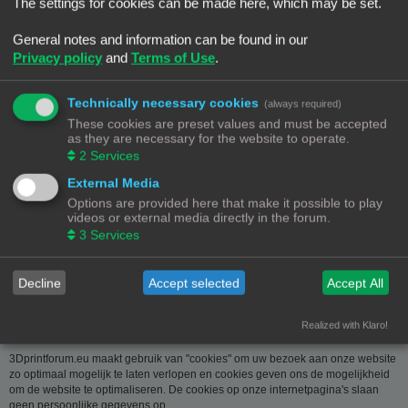
over u wordt u op verzoek meegedeeld. U kan deze, indien nodig, laten
The settings for cookies can be made here, which may be set.
verbeteren of wissen. Daartoe volstaat het ons contact op te nemen via de
contact link. Bent u het niet eens met de manier waarop 3DPrintforum.eu uw
General notes and information can be found in our
gegevens verwerkt, kan u klacht indienen bij de
Privacy policy
and
Terms of Use
.
Gegevensbeschermingsautoriteit
(
www.privacycommission.be
- Drukpersstraat 35 te 1000 Brussel). Meer
informatie over de manier waarop 3DPrintforum.eu omgaat met uw gegevens
Technically necessary cookies
(always required)
vindt u in het algemeen beleid inzake gegevensbescherming. Door de
These cookies are preset values and must be accepted
toegang tot en het gebruik van de website verklaart u zich uitdrukkelijk akkoord
as they are necessary for the website to operate.
met de volgende algemene voorwaarden:
2
Services
Aansprakelijkheid
External Media
Options are provided here that make it possible to play
De op deze website beschikbaar gestelde informatie is met de grootste zorg
videos or external media directly in the forum.
samengesteld. Uiteraard is deze informatie richtinggevend en door de
3
Services
beknoptheid niet altijd volledig. Voor verdere en concrete uitleg kan u met
3DPrintforum.eu contact nemen via de contact link. Gelet op onze
middelenverbintenis, wijzen we elke aansprakelijkheid af voor schade van
welke vorm dan ook die voortvloeit uit het gebruik van de aangeboden
Decline
Accept selected
Accept All
informatie.
Realized with Klaro!
3Dprintforum.eu en Cookies
3Dprintforum.eu maakt gebruik van "cookies" om uw bezoek aan onze website
zo optimaal mogelijk te laten verlopen en cookies geven ons de mogelijkheid
om de website te optimaliseren. De cookies op onze internetpagina's slaan
geen persoonlijke gegevens op.