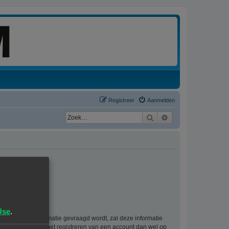
Registreer
Aanmelden
Zoek
Uitgebreid zoeken
Use
.
rsoonlijke informatie gevraagd wordt, zal deze informatie
ie als gevolg van het registreren van een account dan wel op