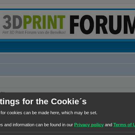
.eu
tings for the Cookie´s
 for cookies can be made here, which may be set.
s and information can be found in our
Privacy policy
and
Terms of 
at er persoonsgegevens moeten worden verstrekt. Wanneer de gebruiker toch om pe
j de dienstverlening van en door 3Dprintforum.eu op basis van de contractuele relat