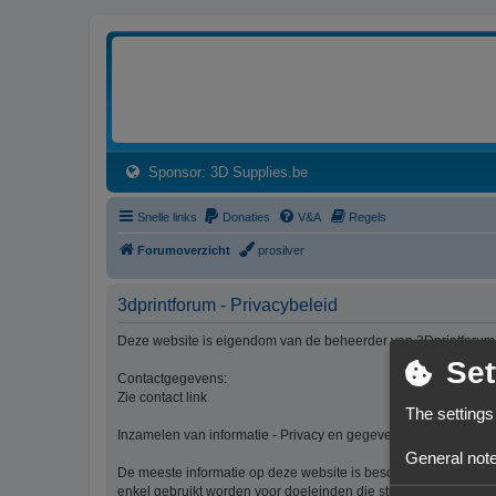
3dprintforum
Het 3D print forum van de Benelux na de sluiting van 3dprintforum.nl
(Opens a new tab)
Sponsor: 3D Supplies.be
Snelle links
Donaties
V&A
Regels
Forumoverzicht
prosilver
3dprintforum - Privacybeleid
Deze website is eigendom van de beheerder van 3Dprintforum
Set
Contactgegevens:
Zie contact link
The settings
Inzamelen van informatie - Privacy en gegevensbescherming
General note
De meeste informatie op deze website is beschikbaar zonder d
enkel gebruikt worden voor doeleinden die strikt aansluiten bi