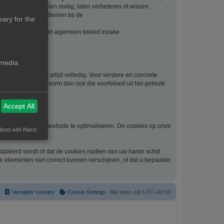
. U kan deze, indien nodig, laten verbeteren of wissen.
t, kan u klacht indienen bij de
ary for the
evens vindt u in het algemeen beleid inzake
waarden:
 media
beknoptheid niet altijd volledig. Voor verdere en concrete
schade van welke vorm dan ook die voortvloeit uit het gebruik
Accept All
gelijkheid om de website te optimaliseren. De cookies op onze
ized with Klaro!
alleerd wordt of dat de cookies nadien van uw harde schijf
he elementen niet correct kunnen verschijnen, of dat u bepaalde
Verwijder cookies
Cookie-Settings
Alle tijden zijn
UTC+02:00