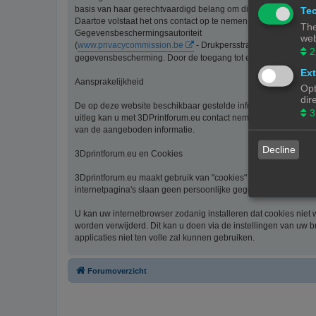
basis van haar gerechtvaardigd belang om diensten te verlenen
Tec
Daartoe volstaat het ons contact op te nemen via de contact li
The
Gegevensbeschermingsautoriteit
web
(
www.privacycommission.be
- Drukpersstraat 35 te 1000 Br
2
gegevensbescherming. Door de toegang tot en het gebruik van 
Ext
Aansprakelijkheid
Opt
dir
De op deze website beschikbaar gestelde informatie is met de g
3
uitleg kan u met 3DPrintforum.eu contact nemen via de contact 
van de aangeboden informatie.
Decline
3Dprintforum.eu en Cookies
3Dprintforum.eu maakt gebruik van "cookies" om uw bezoek aan
internetpagina's slaan geen persoonlijke gegevens op.
U kan uw internetbrowser zodanig installeren dat cookies niet
worden verwijderd. Dit kan u doen via de instellingen van uw b
applicaties niet ten volle zal kunnen gebruiken.
Forumoverzicht