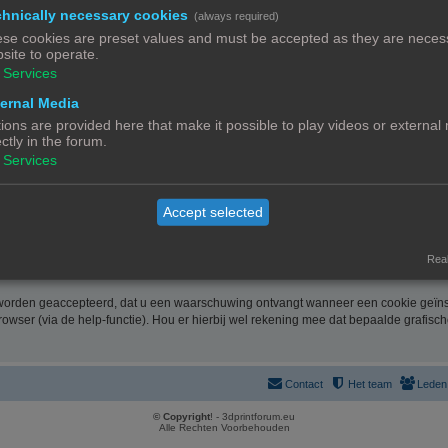
 en u hiervoor te contacteren. De informatie over u wordt u op verzoek meegedeeld
hnically necessary cookies
(always required)
nk. Bent u het niet eens met de manier waarop 3DPrintforum.eu uw gegevens verwerk
se cookies are preset values and must be accepted as they are necess
site to operate.
ussel). Meer informatie over de manier waarop 3DPrintforum.eu omgaat met uw geg
Services
de website verklaart u zich uitdrukkelijk akkoord met de volgende algemene voor
ernal Media
ions are provided here that make it possible to play videos or external
ectly in the forum.
rootste zorg samengesteld. Uiteraard is deze informatie richtinggevend en door de 
Services
link. Gelet op onze middelenverbintenis, wijzen we elke aansprakelijkheid af voor 
Accept selected
 onze website zo optimaal mogelijk te laten verlopen en cookies geven ons de mo
Real
 worden geaccepteerd, dat u een waarschuwing ontvangt wanneer een cookie geïnst
rowser (via de help-functie). Hou er hierbij wel rekening mee dat bepaalde grafisc
Contact
Het team
Leden
© Copyright
! - 3dprintforum.eu
Alle Rechten Voorbehouden