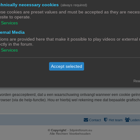
 en u hiervoor te contacteren. De informatie over u wordt u op verzoek meegedeeld
hnically necessary cookies
(always required)
nk. Bent u het niet eens met de manier waarop 3DPrintforum.eu uw gegevens verwerk
se cookies are preset values and must be accepted as they are necess
site to operate.
ussel). Meer informatie over de manier waarop 3DPrintforum.eu omgaat met uw geg
Services
de website verklaart u zich uitdrukkelijk akkoord met de volgende algemene voor
ernal Media
ions are provided here that make it possible to play videos or external
ectly in the forum.
rootste zorg samengesteld. Uiteraard is deze informatie richtinggevend en door de 
Services
link. Gelet op onze middelenverbintenis, wijzen we elke aansprakelijkheid af voor 
Accept selected
 onze website zo optimaal mogelijk te laten verlopen en cookies geven ons de mo
Real
 worden geaccepteerd, dat u een waarschuwing ontvangt wanneer een cookie geïnst
rowser (via de help-functie). Hou er hierbij wel rekening mee dat bepaalde grafisc
Contact
Het team
Leden
© Copyright
! - 3dprintforum.eu
Alle Rechten Voorbehouden