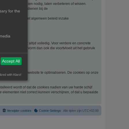
. U kan deze, indien nodig, laten verbeteren of wissen.
t, kan u klacht indienen bij de
ary for the
evens vindt u in het algemeen beleid inzake
waarden:
 media
beknoptheid niet altijd volledig. Voor verdere en concrete
schade van welke vorm dan ook die voortvloeit uit het gebruik
Accept All
gelijkheid om de website te optimaliseren. De cookies op onze
ized with Klaro!
alleerd wordt of dat de cookies nadien van uw harde schijf
he elementen niet correct kunnen verschijnen, of dat u bepaalde
Verwijder cookies
Cookie-Settings
Alle tijden zijn
UTC+02:00