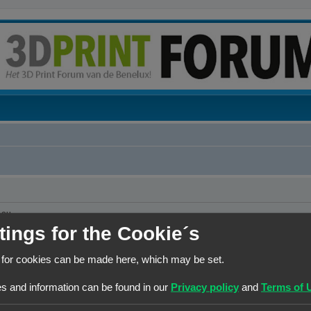
.eu
tings for the Cookie´s
 for cookies can be made here, which may be set.
s and information can be found in our
Privacy policy
and
Terms of 
at er persoonsgegevens moeten worden verstrekt. Wanneer de gebruiker toch om pe
j de dienstverlening van en door 3Dprintforum.eu op basis van de contractuele relat