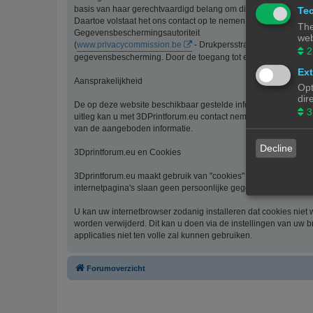
basis van haar gerechtvaardigd belang om diensten te verlenen
Tec
Daartoe volstaat het ons contact op te nemen via de contact li
The
Gegevensbeschermingsautoriteit
web
(
www.privacycommission.be
- Drukpersstraat 35 te 1000 Br
2
gegevensbescherming. Door de toegang tot en het gebruik van 
Ext
Aansprakelijkheid
Opt
dir
De op deze website beschikbaar gestelde informatie is met de g
3
uitleg kan u met 3DPrintforum.eu contact nemen via de contact 
van de aangeboden informatie.
Decline
3Dprintforum.eu en Cookies
3Dprintforum.eu maakt gebruik van "cookies" om uw bezoek aan
internetpagina's slaan geen persoonlijke gegevens op.
U kan uw internetbrowser zodanig installeren dat cookies niet
worden verwijderd. Dit kan u doen via de instellingen van uw b
applicaties niet ten volle zal kunnen gebruiken.
Forumoverzicht