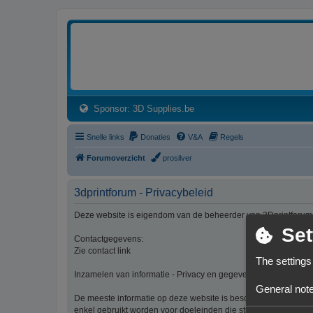
3dprintforum
Het 3D print forum van de Benelux na de sluiting van 3dprintforum.nl
(Opens a new tab)
Sponsor: 3D Supplies.be
Snelle links
Donaties
V&A
Regels
Forumoverzicht
prosilver
3dprintforum - Privacybeleid
Deze website is eigendom van de beheerder van 3Dprintforum
Set
Contactgegevens:
Zie contact link
The settings
Inzamelen van informatie - Privacy en gegevensbescherming
General note
De meeste informatie op deze website is beschikbaar zonder d
enkel gebruikt worden voor doeleinden die strikt aansluiten bi