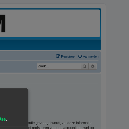
Registreer
Aanmelden
Zoek
Uitgebreid zoeken
Use
.
rsoonlijke informatie gevraagd wordt, zal deze informatie
ie als gevolg van het registreren van een account dan wel op