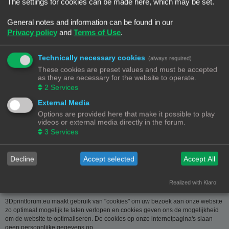
over u wordt u op verzoek meegedeeld. U kan deze, indien nodig, laten
The settings for cookies can be made here, which may be set.
verbeteren of wissen. Daartoe volstaat het ons contact op te nemen via de
contact link. Bent u het niet eens met de manier waarop 3DPrintforum.eu uw
General notes and information can be found in our
gegevens verwerkt, kan u klacht indienen bij de
Privacy policy
and
Terms of Use
.
Gegevensbeschermingsautoriteit
(
www.privacycommission.be
- Drukpersstraat 35 te 1000 Brussel). Meer
informatie over de manier waarop 3DPrintforum.eu omgaat met uw gegevens
Technically necessary cookies
(always required)
vindt u in het algemeen beleid inzake gegevensbescherming. Door de
These cookies are preset values and must be accepted
toegang tot en het gebruik van de website verklaart u zich uitdrukkelijk akkoord
as they are necessary for the website to operate.
met de volgende algemene voorwaarden:
2
Services
Aansprakelijkheid
External Media
Options are provided here that make it possible to play
De op deze website beschikbaar gestelde informatie is met de grootste zorg
videos or external media directly in the forum.
samengesteld. Uiteraard is deze informatie richtinggevend en door de
3
Services
beknoptheid niet altijd volledig. Voor verdere en concrete uitleg kan u met
3DPrintforum.eu contact nemen via de contact link. Gelet op onze
middelenverbintenis, wijzen we elke aansprakelijkheid af voor schade van
welke vorm dan ook die voortvloeit uit het gebruik van de aangeboden
Decline
Accept selected
Accept All
informatie.
Realized with Klaro!
3Dprintforum.eu en Cookies
3Dprintforum.eu maakt gebruik van "cookies" om uw bezoek aan onze website
zo optimaal mogelijk te laten verlopen en cookies geven ons de mogelijkheid
om de website te optimaliseren. De cookies op onze internetpagina's slaan
geen persoonlijke gegevens op.