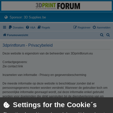
3dprintforum
Het 3D print forum van de Benelux na de sluiting van 3dprintforum.nl
(Opens a new tab)
Sponsor: 3D Supplies.be
Donaties
V&A
Regels
Registreer
Aanmelden
Z
Z
Forumoverzicht
o
o
3dprintforum - Privacybeleid
e
e
k
k
Deze website is eigendom van de beheerder van 3Dprintforum.eu
Contactgegevens:
Zie contact link
Inzamelen van informatie - Privacy en gegevensbescherming
De meeste informatie op deze website is beschikbaar zonder dat er
persoonsgegevens moeten worden verstrekt. Wanneer de gebruiker toch om
persoonlijke informatie gevraagd wordt, zal deze informatie enkel gebruikt
worden voor doeleinden die strikt aansluiten bij de dienstverlening van en
door 3Dprintforum.eu op basis van de contractuele relatie als gevolg van het
Settings for the Cookie´s
registreren van een account dan wel op basis van haar gerechtvaardigd
belang om diensten te verlenen en u hiervoor te contacteren. De informatie