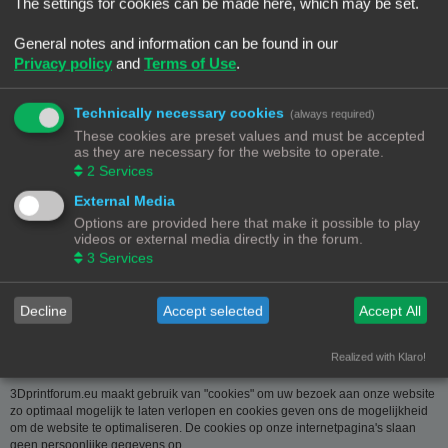
over u wordt u op verzoek meegedeeld. U kan deze, indien nodig, laten
The settings for cookies can be made here, which may be set.
verbeteren of wissen. Daartoe volstaat het ons contact op te nemen via de
contact link. Bent u het niet eens met de manier waarop 3DPrintforum.eu uw
General notes and information can be found in our
gegevens verwerkt, kan u klacht indienen bij de
Privacy policy
and
Terms of Use
.
Gegevensbeschermingsautoriteit
(
www.privacycommission.be
- Drukpersstraat 35 te 1000 Brussel). Meer
informatie over de manier waarop 3DPrintforum.eu omgaat met uw gegevens
Technically necessary cookies
(always required)
vindt u in het algemeen beleid inzake gegevensbescherming. Door de
These cookies are preset values and must be accepted
toegang tot en het gebruik van de website verklaart u zich uitdrukkelijk akkoord
as they are necessary for the website to operate.
met de volgende algemene voorwaarden:
2
Services
Aansprakelijkheid
External Media
Options are provided here that make it possible to play
De op deze website beschikbaar gestelde informatie is met de grootste zorg
videos or external media directly in the forum.
samengesteld. Uiteraard is deze informatie richtinggevend en door de
3
Services
beknoptheid niet altijd volledig. Voor verdere en concrete uitleg kan u met
3DPrintforum.eu contact nemen via de contact link. Gelet op onze
middelenverbintenis, wijzen we elke aansprakelijkheid af voor schade van
welke vorm dan ook die voortvloeit uit het gebruik van de aangeboden
Decline
Accept selected
Accept All
informatie.
Realized with Klaro!
3Dprintforum.eu en Cookies
3Dprintforum.eu maakt gebruik van "cookies" om uw bezoek aan onze website
zo optimaal mogelijk te laten verlopen en cookies geven ons de mogelijkheid
om de website te optimaliseren. De cookies op onze internetpagina's slaan
geen persoonlijke gegevens op.