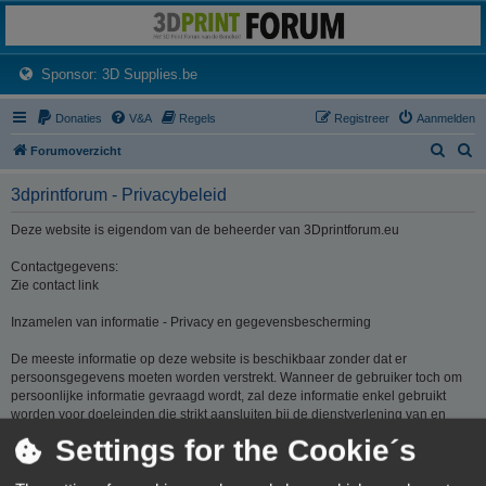
3dprintforum
Het 3D print forum van de Benelux na de sluiting van 3dprintforum.nl
(Opens a new tab)
Sponsor: 3D Supplies.be
Donaties
V&A
Regels
Registreer
Aanmelden
Z
Z
Forumoverzicht
o
o
3dprintforum - Privacybeleid
e
e
k
k
Deze website is eigendom van de beheerder van 3Dprintforum.eu
Contactgegevens:
Zie contact link
Inzamelen van informatie - Privacy en gegevensbescherming
De meeste informatie op deze website is beschikbaar zonder dat er
persoonsgegevens moeten worden verstrekt. Wanneer de gebruiker toch om
persoonlijke informatie gevraagd wordt, zal deze informatie enkel gebruikt
worden voor doeleinden die strikt aansluiten bij de dienstverlening van en
door 3Dprintforum.eu op basis van de contractuele relatie als gevolg van het
Settings for the Cookie´s
registreren van een account dan wel op basis van haar gerechtvaardigd
belang om diensten te verlenen en u hiervoor te contacteren. De informatie