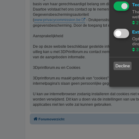
basis van haar gerechtvaardigd belang om diensten te verlenen
Tec
Daartoe volstaat het ons contact op te nemen via de contact li
The
Gegevensbeschermingsautoriteit
web
(
www.privacycommission.be
- Drukpersstraat 35 te 1000 Br
2
gegevensbescherming. Door de toegang tot en het gebruik van 
Ext
Aansprakelijkheid
Opt
dir
De op deze website beschikbaar gestelde informatie is met de g
3
uitleg kan u met 3DPrintforum.eu contact nemen via de contact 
van de aangeboden informatie.
Decline
3Dprintforum.eu en Cookies
3Dprintforum.eu maakt gebruik van "cookies" om uw bezoek aan
internetpagina's slaan geen persoonlijke gegevens op.
U kan uw internetbrowser zodanig installeren dat cookies niet
worden verwijderd. Dit kan u doen via de instellingen van uw b
applicaties niet ten volle zal kunnen gebruiken.
Forumoverzicht