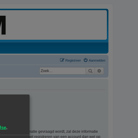
Registreer
Aanmelden
Zoek
Uitgebreid zoeken
Use
.
rsoonlijke informatie gevraagd wordt, zal deze informatie
ie als gevolg van het registreren van een account dan wel op