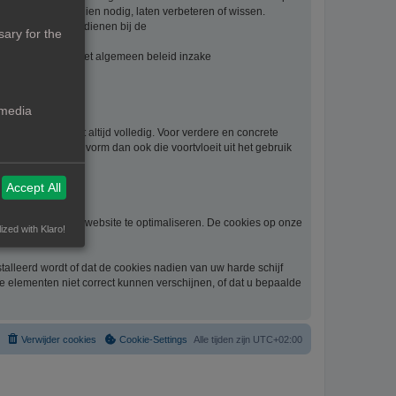
. U kan deze, indien nodig, laten verbeteren of wissen.
t, kan u klacht indienen bij de
ary for the
evens vindt u in het algemeen beleid inzake
waarden:
 media
beknoptheid niet altijd volledig. Voor verdere en concrete
schade van welke vorm dan ook die voortvloeit uit het gebruik
Accept All
gelijkheid om de website te optimaliseren. De cookies op onze
ized with Klaro!
alleerd wordt of dat de cookies nadien van uw harde schijf
he elementen niet correct kunnen verschijnen, of dat u bepaalde
Verwijder cookies
Cookie-Settings
Alle tijden zijn
UTC+02:00