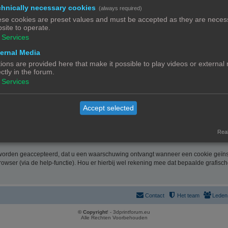
 en u hiervoor te contacteren. De informatie over u wordt u op verzoek meegedeeld
hnically necessary cookies
(always required)
nk. Bent u het niet eens met de manier waarop 3DPrintforum.eu uw gegevens verwerk
se cookies are preset values and must be accepted as they are necess
site to operate.
ussel). Meer informatie over de manier waarop 3DPrintforum.eu omgaat met uw geg
Services
de website verklaart u zich uitdrukkelijk akkoord met de volgende algemene voor
ernal Media
ions are provided here that make it possible to play videos or external
ectly in the forum.
rootste zorg samengesteld. Uiteraard is deze informatie richtinggevend en door de 
Services
link. Gelet op onze middelenverbintenis, wijzen we elke aansprakelijkheid af voor 
Accept selected
 onze website zo optimaal mogelijk te laten verlopen en cookies geven ons de mo
Real
 worden geaccepteerd, dat u een waarschuwing ontvangt wanneer een cookie geïnst
rowser (via de help-functie). Hou er hierbij wel rekening mee dat bepaalde grafisc
Contact
Het team
Leden
© Copyright
! - 3dprintforum.eu
Alle Rechten Voorbehouden