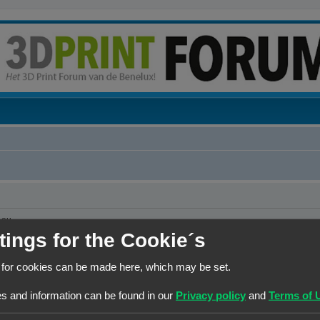
.eu
tings for the Cookie´s
 for cookies can be made here, which may be set.
s and information can be found in our
Privacy policy
and
Terms of 
at er persoonsgegevens moeten worden verstrekt. Wanneer de gebruiker toch om pe
j de dienstverlening van en door 3Dprintforum.eu op basis van de contractuele relat