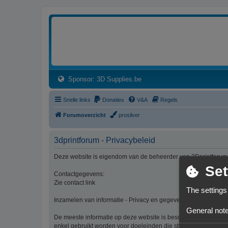
3dprintforum
Het 3D print forum van de Benelux na de sluiting van 3dprintforum.nl
(Opens a new tab)
Sponsor: 3D Supplies.be
Snelle links
Donaties
V&A
Regels
Forumoverzicht
prosilver
3dprintforum - Privacybeleid
Deze website is eigendom van de beheerder van 3Dprintforum
Set
Contactgegevens:
Zie contact link
The settings
Inzamelen van informatie - Privacy en gegevensbescherming
General note
De meeste informatie op deze website is beschikbaar zonder d
enkel gebruikt worden voor doeleinden die strikt aansluiten bi