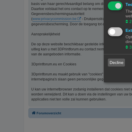
basis van haar gerechtvaardigd belang om diensten te verlenen
Tec
Daartoe volstaat het ons contact op te nemen via de contact li
The
Gegevensbeschermingsautoriteit
web
(
www.privacycommission.be
- Drukpersstraat 35 te 1000 Br
2
gegevensbescherming. Door de toegang tot en het gebruik van 
Ext
Aansprakelijkheid
Opt
dir
De op deze website beschikbaar gestelde informatie is met de g
3
uitleg kan u met 3DPrintforum.eu contact nemen via de contact 
van de aangeboden informatie.
Decline
3Dprintforum.eu en Cookies
3Dprintforum.eu maakt gebruik van "cookies" om uw bezoek aan
internetpagina's slaan geen persoonlijke gegevens op.
U kan uw internetbrowser zodanig installeren dat cookies niet
worden verwijderd. Dit kan u doen via de instellingen van uw b
applicaties niet ten volle zal kunnen gebruiken.
Forumoverzicht