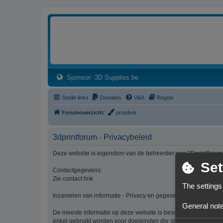
3dprintforum
Het 3D print forum van de Benelux na de sluiting van 3dprintforum.nl
(Opens a new tab)
Sponsor: 3D Supplies.be
Snelle links
Donaties
V&A
Regels
Forumoverzicht
prosilver
3dprintforum - Privacybeleid
Deze website is eigendom van de beheerder van 3Dprintforum
Set
Contactgegevens:
Zie contact link
The settings
Inzamelen van informatie - Privacy en gegevensbescherming
General note
De meeste informatie op deze website is beschikbaar zonder d
enkel gebruikt worden voor doeleinden die strikt aansluiten bi