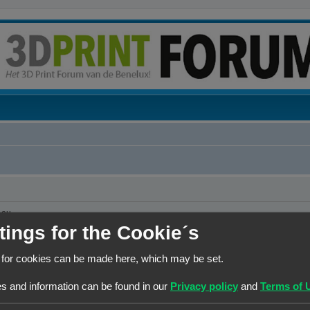
.eu
tings for the Cookie´s
 for cookies can be made here, which may be set.
s and information can be found in our
Privacy policy
and
Terms of 
at er persoonsgegevens moeten worden verstrekt. Wanneer de gebruiker toch om pe
j de dienstverlening van en door 3Dprintforum.eu op basis van de contractuele relat