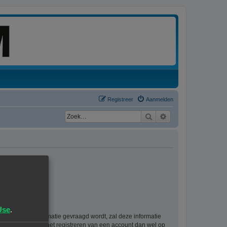
Registreer
Aanmelden
Zoek
Uitgebreid zoeken
Use
.
rsoonlijke informatie gevraagd wordt, zal deze informatie
ie als gevolg van het registreren van een account dan wel op