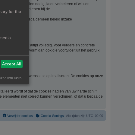
. U kan deze, indien nodig, laten verbeteren of wissen.
t, kan u klacht indienen bij de
ary for the
evens vindt u in het algemeen beleid inzake
waarden:
 media
beknoptheid niet altijd volledig. Voor verdere en concrete
schade van welke vorm dan ook die voortvloeit uit het gebruik
Accept All
gelijkheid om de website te optimaliseren. De cookies op onze
ized with Klaro!
alleerd wordt of dat de cookies nadien van uw harde schijf
he elementen niet correct kunnen verschijnen, of dat u bepaalde
Verwijder cookies
Cookie-Settings
Alle tijden zijn
UTC+02:00