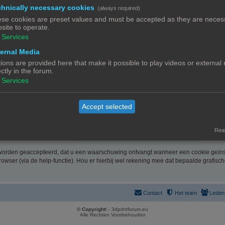
 en u hiervoor te contacteren. De informatie over u wordt u op verzoek meegedeeld
hnically necessary cookies
(always required)
nk. Bent u het niet eens met de manier waarop 3DPrintforum.eu uw gegevens verwerk
se cookies are preset values and must be accepted as they are necess
site to operate.
ussel). Meer informatie over de manier waarop 3DPrintforum.eu omgaat met uw geg
Services
de website verklaart u zich uitdrukkelijk akkoord met de volgende algemene voor
ernal Media
ions are provided here that make it possible to play videos or external
ectly in the forum.
rootste zorg samengesteld. Uiteraard is deze informatie richtinggevend en door de 
Services
link. Gelet op onze middelenverbintenis, wijzen we elke aansprakelijkheid af voor 
Accept selected
 onze website zo optimaal mogelijk te laten verlopen en cookies geven ons de mo
Real
 worden geaccepteerd, dat u een waarschuwing ontvangt wanneer een cookie geïnst
rowser (via de help-functie). Hou er hierbij wel rekening mee dat bepaalde grafisc
Contact
Het team
Leden
© Copyright
! - 3dprintforum.eu
Alle Rechten Voorbehouden