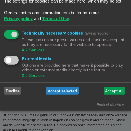
over u wordt u op verzoek meegedeeld. U kan deze, indien nodig, laten
The settings for cookies can be made here, which may be set.
verbeteren of wissen. Daartoe volstaat het ons contact op te nemen via de
contact link. Bent u het niet eens met de manier waarop 3DPrintforum.eu uw
General notes and information can be found in our
gegevens verwerkt, kan u klacht indienen bij de
Privacy policy
and
Terms of Use
.
Gegevensbeschermingsautoriteit
(
www.privacycommission.be
- Drukpersstraat 35 te 1000 Brussel). Meer
informatie over de manier waarop 3DPrintforum.eu omgaat met uw gegevens
Technically necessary cookies
(always required)
vindt u in het algemeen beleid inzake gegevensbescherming. Door de
These cookies are preset values and must be accepted
toegang tot en het gebruik van de website verklaart u zich uitdrukkelijk akkoord
as they are necessary for the website to operate.
met de volgende algemene voorwaarden:
2
Services
Aansprakelijkheid
External Media
Options are provided here that make it possible to play
De op deze website beschikbaar gestelde informatie is met de grootste zorg
videos or external media directly in the forum.
samengesteld. Uiteraard is deze informatie richtinggevend en door de
3
Services
beknoptheid niet altijd volledig. Voor verdere en concrete uitleg kan u met
3DPrintforum.eu contact nemen via de contact link. Gelet op onze
middelenverbintenis, wijzen we elke aansprakelijkheid af voor schade van
welke vorm dan ook die voortvloeit uit het gebruik van de aangeboden
Decline
Accept selected
Accept All
informatie.
Realized with Klaro!
3Dprintforum.eu en Cookies
3Dprintforum.eu maakt gebruik van "cookies" om uw bezoek aan onze website
zo optimaal mogelijk te laten verlopen en cookies geven ons de mogelijkheid
om de website te optimaliseren. De cookies op onze internetpagina's slaan
geen persoonlijke gegevens op.