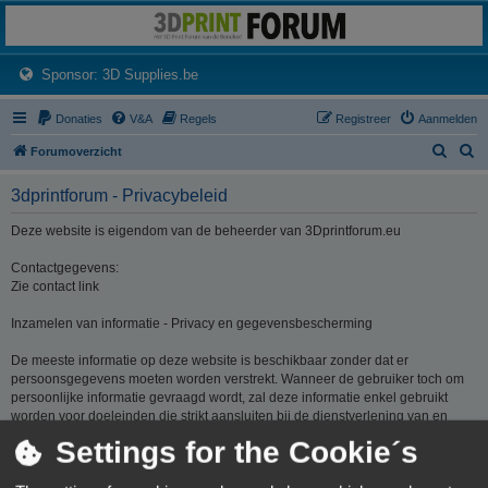
3dprintforum
Het 3D print forum van de Benelux na de sluiting van 3dprintforum.nl
(Opens a new tab)
Sponsor: 3D Supplies.be
Donaties
V&A
Regels
Registreer
Aanmelden
Z
Z
Forumoverzicht
o
o
3dprintforum - Privacybeleid
e
e
k
k
Deze website is eigendom van de beheerder van 3Dprintforum.eu
Contactgegevens:
Zie contact link
Inzamelen van informatie - Privacy en gegevensbescherming
De meeste informatie op deze website is beschikbaar zonder dat er
persoonsgegevens moeten worden verstrekt. Wanneer de gebruiker toch om
persoonlijke informatie gevraagd wordt, zal deze informatie enkel gebruikt
worden voor doeleinden die strikt aansluiten bij de dienstverlening van en
door 3Dprintforum.eu op basis van de contractuele relatie als gevolg van het
Settings for the Cookie´s
registreren van een account dan wel op basis van haar gerechtvaardigd
belang om diensten te verlenen en u hiervoor te contacteren. De informatie